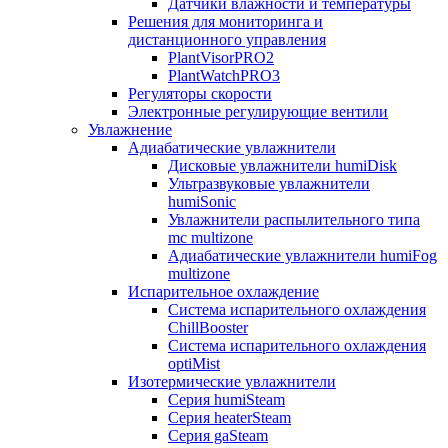
Датчики влажности и температуры
Решения для мониторинга и
дистанционного управления
PlantVisorPRO2
PlantWatchPRO3
Регуляторы скорости
Электронные регулирующие вентили
Увлажнение
Адиабатические увлажнители
Дисковые увлажнители humiDisk
Ультразвуковые увлажнители
humiSonic
Увлажнители распылительного типа
mc multizone
Адиабатические увлажнители humiFog
multizone
Испарительное охлаждение
Система испарительного охлаждения
ChillBooster
Система испарительного охлаждения
optiMist
Изотермические увлажнители
Серия humiSteam
Серия heaterSteam
Серия gaSteam