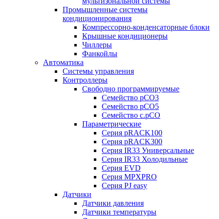
мультизональной системы
Промышленные системы
кондиционирования
Компрессорно-конденсаторные блоки
Крышные кондиционеры
Чиллеры
Фанкойлы
Автоматика
Системы управления
Контроллеры
Свободно программируемые
Семейство pCO3
Семейство pCO5
Семейство c.pCO
Параметрические
Серия pRACK100
Серия pRACK300
Серия IR33 Универсальные
Серия IR33 Холодильные
Серия EVD
Серия MPXPRO
Серия PJ easy
Датчики
Датчики давления
Датчики температуры