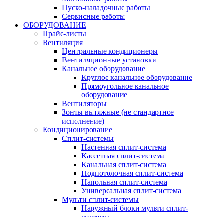
Пуско-наладочные работы
Сервисные работы
ОБОРУДОВАНИЕ
Прайс-листы
Вентиляция
Центральные кондиционеры
Вентиляционные установки
Канальное оборудование
Круглое канальное оборудование
Прямоугольное канальное
оборудование
Вентиляторы
Зонты вытяжные (не стандартное
исполнение)
Кондиционирование
Сплит-системы
Настенная сплит-система
Кассетная сплит-система
Канальная сплит-система
Подпотолочная сплит-система
Напольная сплит-система
Универсальная сплит-система
Мульти сплит-системы
Наружный блоки мульти сплит-
системы