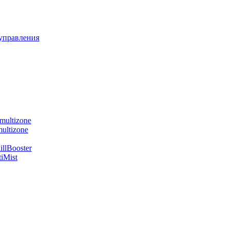
управления
multizone
ultizone
llBooster
iMist