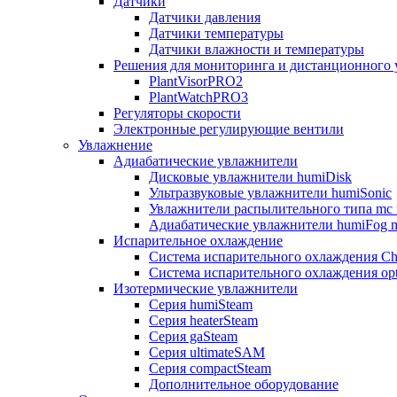
Датчики
Датчики давления
Датчики температуры
Датчики влажности и температуры
Решения для мониторинга и дистанционного 
PlantVisorPRO2
PlantWatchPRO3
Регуляторы скорости
Электронные регулирующие вентили
Увлажнение
Адиабатические увлажнители
Дисковые увлажнители humiDisk
Ультразвуковые увлажнители humiSonic
Увлажнители распылительного типа mc 
Адиабатические увлажнители humiFog m
Испарительное охлаждение
Система испарительного охлаждения Chi
Система испарительного охлаждения opt
Изотермические увлажнители
Серия humiSteam
Серия heaterSteam
Серия gaSteam
Серия ultimateSAM
Серия compactSteam
Дополнительное оборудование