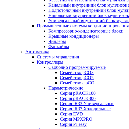
Канальный внутренний блок мультизон
Подпотолочный внутренний блок мульт
Напольный внутренний блок мультизон
Универсальный внутренний блок мульт
Промышленные системы кондиционирования
Компрессорно-конденсаторные блоки
Крышные кондиционеры
Чиллеры
Фанкойлы
Автоматика
Системы управления
Контроллеры
Свободно программируемые
Семейство pCO3
Семейство pCO5
Семейство c.pCO
Параметрические
Серия pRACK100
Серия pRACK300
Серия IR33 Универсальные
Серия IR33 Холодильные
Серия EVD
Серия MPXPRO
Серия PJ easy