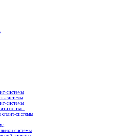
)
лит-системы
ит-системы
лит-системы
лит-системы
и сплит-системы
мы
альной системы
альной системы