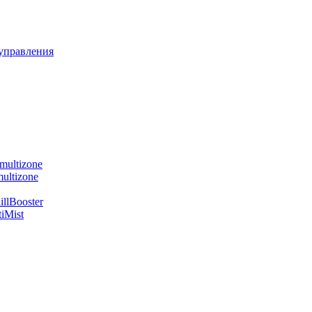
управления
multizone
ultizone
llBooster
iMist