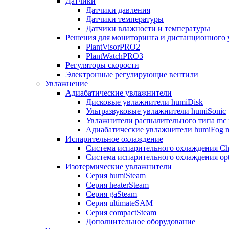
Датчики
Датчики давления
Датчики температуры
Датчики влажности и температуры
Решения для мониторинга и дистанционного 
PlantVisorPRO2
PlantWatchPRO3
Регуляторы скорости
Электронные регулирующие вентили
Увлажнение
Адиабатические увлажнители
Дисковые увлажнители humiDisk
Ультразвуковые увлажнители humiSonic
Увлажнители распылительного типа mc 
Адиабатические увлажнители humiFog m
Испарительное охлаждение
Система испарительного охлаждения Chi
Система испарительного охлаждения opt
Изотермические увлажнители
Серия humiSteam
Серия heaterSteam
Серия gaSteam
Серия ultimateSAM
Серия compactSteam
Дополнительное оборудование