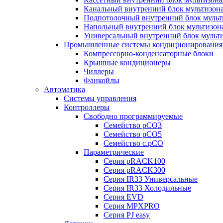
Канальный внутренний блок мультизон
Подпотолочный внутренний блок мульт
Напольный внутренний блок мультизон
Универсальный внутренний блок мульт
Промышленные системы кондиционирования
Компрессорно-конденсаторные блоки
Крышные кондиционеры
Чиллеры
Фанкойлы
Автоматика
Системы управления
Контроллеры
Свободно программируемые
Семейство pCO3
Семейство pCO5
Семейство c.pCO
Параметрические
Серия pRACK100
Серия pRACK300
Серия IR33 Универсальные
Серия IR33 Холодильные
Серия EVD
Серия MPXPRO
Серия PJ easy