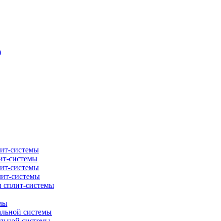
)
лит-системы
ит-системы
лит-системы
лит-системы
и сплит-системы
мы
альной системы
альной системы