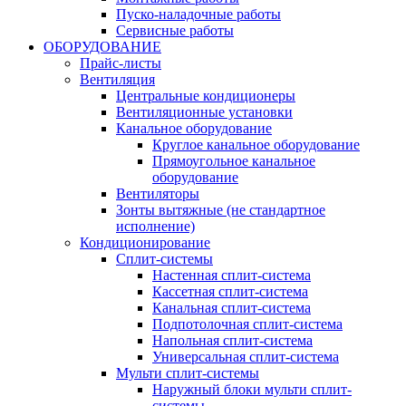
Пуско-наладочные работы
Сервисные работы
ОБОРУДОВАНИЕ
Прайс-листы
Вентиляция
Центральные кондиционеры
Вентиляционные установки
Канальное оборудование
Круглое канальное оборудование
Прямоугольное канальное
оборудование
Вентиляторы
Зонты вытяжные (не стандартное
исполнение)
Кондиционирование
Сплит-системы
Настенная сплит-система
Кассетная сплит-система
Канальная сплит-система
Подпотолочная сплит-система
Напольная сплит-система
Универсальная сплит-система
Мульти сплит-системы
Наружный блоки мульти сплит-
системы