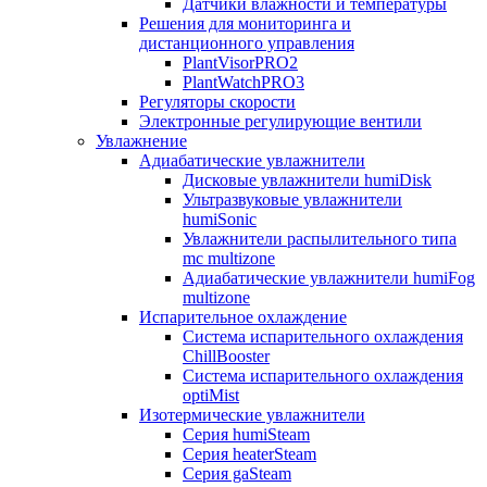
Датчики влажности и температуры
Решения для мониторинга и
дистанционного управления
PlantVisorPRO2
PlantWatchPRO3
Регуляторы скорости
Электронные регулирующие вентили
Увлажнение
Адиабатические увлажнители
Дисковые увлажнители humiDisk
Ультразвуковые увлажнители
humiSonic
Увлажнители распылительного типа
mc multizone
Адиабатические увлажнители humiFog
multizone
Испарительное охлаждение
Система испарительного охлаждения
ChillBooster
Система испарительного охлаждения
optiMist
Изотермические увлажнители
Серия humiSteam
Серия heaterSteam
Серия gaSteam