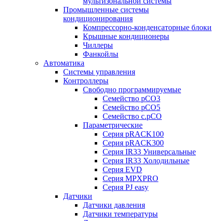
мультизональной системы
Промышленные системы
кондиционирования
Компрессорно-конденсаторные блоки
Крышные кондиционеры
Чиллеры
Фанкойлы
Автоматика
Системы управления
Контроллеры
Свободно программируемые
Семейство pCO3
Семейство pCO5
Семейство c.pCO
Параметрические
Серия pRACK100
Серия pRACK300
Серия IR33 Универсальные
Серия IR33 Холодильные
Серия EVD
Серия MPXPRO
Серия PJ easy
Датчики
Датчики давления
Датчики температуры