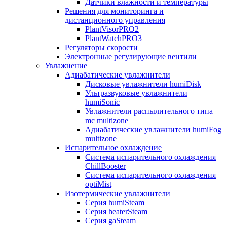
Датчики влажности и температуры
Решения для мониторинга и
дистанционного управления
PlantVisorPRO2
PlantWatchPRO3
Регуляторы скорости
Электронные регулирующие вентили
Увлажнение
Адиабатические увлажнители
Дисковые увлажнители humiDisk
Ультразвуковые увлажнители
humiSonic
Увлажнители распылительного типа
mc multizone
Адиабатические увлажнители humiFog
multizone
Испарительное охлаждение
Система испарительного охлаждения
ChillBooster
Система испарительного охлаждения
optiMist
Изотермические увлажнители
Серия humiSteam
Серия heaterSteam
Серия gaSteam