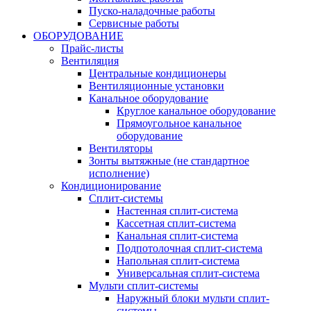
Пуско-наладочные работы
Сервисные работы
ОБОРУДОВАНИЕ
Прайс-листы
Вентиляция
Центральные кондиционеры
Вентиляционные установки
Канальное оборудование
Круглое канальное оборудование
Прямоугольное канальное
оборудование
Вентиляторы
Зонты вытяжные (не стандартное
исполнение)
Кондиционирование
Сплит-системы
Настенная сплит-система
Кассетная сплит-система
Канальная сплит-система
Подпотолочная сплит-система
Напольная сплит-система
Универсальная сплит-система
Мульти сплит-системы
Наружный блоки мульти сплит-
системы