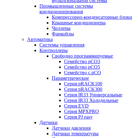
мультизональной системы
Промышленные системы
кондиционирования
Компрессорно-конденсаторные блоки
Крышные кондиционеры
Чиллеры
Фанкойлы
Автоматика
Системы управления
Контроллеры
Свободно программируемые
Семейство pCO3
Семейство pCO5
Семейство c.pCO
Параметрические
Серия pRACK100
Серия pRACK300
Серия IR33 Универсальные
Серия IR33 Холодильные
Серия EVD
Серия MPXPRO
Серия PJ easy
Датчики
Датчики давления
Датчики температуры