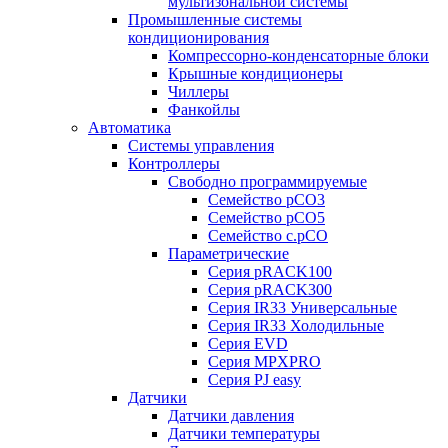
мультизональной системы
Промышленные системы
кондиционирования
Компрессорно-конденсаторные блоки
Крышные кондиционеры
Чиллеры
Фанкойлы
Автоматика
Системы управления
Контроллеры
Свободно программируемые
Семейство pCO3
Семейство pCO5
Семейство c.pCO
Параметрические
Серия pRACK100
Серия pRACK300
Серия IR33 Универсальные
Серия IR33 Холодильные
Серия EVD
Серия MPXPRO
Серия PJ easy
Датчики
Датчики давления
Датчики температуры