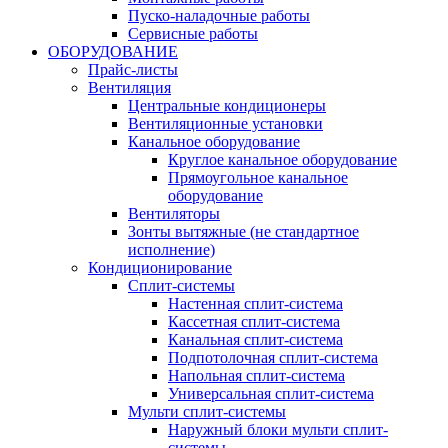
Пуско-наладочные работы
Сервисные работы
ОБОРУДОВАНИЕ
Прайс-листы
Вентиляция
Центральные кондиционеры
Вентиляционные установки
Канальное оборудование
Круглое канальное оборудование
Прямоугольное канальное
оборудование
Вентиляторы
Зонты вытяжные (не стандартное
исполнение)
Кондиционирование
Сплит-системы
Настенная сплит-система
Кассетная сплит-система
Канальная сплит-система
Подпотолочная сплит-система
Напольная сплит-система
Универсальная сплит-система
Мульти сплит-системы
Наружный блоки мульти сплит-
системы