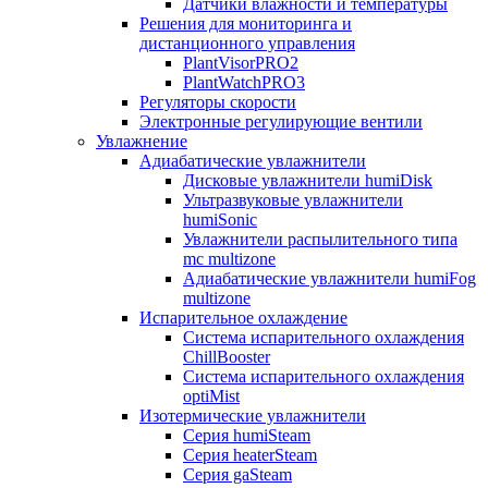
Датчики влажности и температуры
Решения для мониторинга и
дистанционного управления
PlantVisorPRO2
PlantWatchPRO3
Регуляторы скорости
Электронные регулирующие вентили
Увлажнение
Адиабатические увлажнители
Дисковые увлажнители humiDisk
Ультразвуковые увлажнители
humiSonic
Увлажнители распылительного типа
mc multizone
Адиабатические увлажнители humiFog
multizone
Испарительное охлаждение
Система испарительного охлаждения
ChillBooster
Система испарительного охлаждения
optiMist
Изотермические увлажнители
Серия humiSteam
Серия heaterSteam
Серия gaSteam