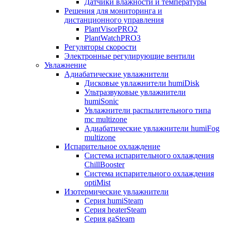
Датчики влажности и температуры
Решения для мониторинга и
дистанционного управления
PlantVisorPRO2
PlantWatchPRO3
Регуляторы скорости
Электронные регулирующие вентили
Увлажнение
Адиабатические увлажнители
Дисковые увлажнители humiDisk
Ультразвуковые увлажнители
humiSonic
Увлажнители распылительного типа
mc multizone
Адиабатические увлажнители humiFog
multizone
Испарительное охлаждение
Система испарительного охлаждения
ChillBooster
Система испарительного охлаждения
optiMist
Изотермические увлажнители
Серия humiSteam
Серия heaterSteam
Серия gaSteam