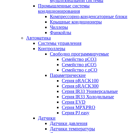
мультизональной системы
Промышленные системы
кондиционирования
Компрессорно-конденсаторные блоки
Крышные кондиционеры
Чиллеры
Фанкойлы
Автоматика
Системы управления
Контроллеры
Свободно программируемые
Семейство pCO3
Семейство pCO5
Семейство c.pCO
Параметрические
Серия pRACK100
Серия pRACK300
Серия IR33 Универсальные
Серия IR33 Холодильные
Серия EVD
Серия MPXPRO
Серия PJ easy
Датчики
Датчики давления
Датчики температуры