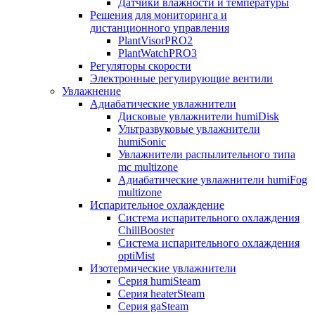
Датчики влажности и температуры
Решения для мониторинга и
дистанционного управления
PlantVisorPRO2
PlantWatchPRO3
Регуляторы скорости
Электронные регулирующие вентили
Увлажнение
Адиабатические увлажнители
Дисковые увлажнители humiDisk
Ультразвуковые увлажнители
humiSonic
Увлажнители распылительного типа
mc multizone
Адиабатические увлажнители humiFog
multizone
Испарительное охлаждение
Система испарительного охлаждения
ChillBooster
Система испарительного охлаждения
optiMist
Изотермические увлажнители
Серия humiSteam
Серия heaterSteam
Серия gaSteam