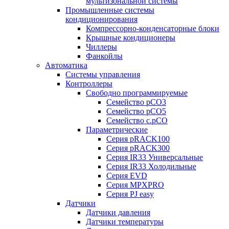
мультизональной системы
Промышленные системы
кондиционирования
Компрессорно-конденсаторные блоки
Крышные кондиционеры
Чиллеры
Фанкойлы
Автоматика
Системы управления
Контроллеры
Свободно программируемые
Семейство pCO3
Семейство pCO5
Семейство c.pCO
Параметрические
Серия pRACK100
Серия pRACK300
Серия IR33 Универсальные
Серия IR33 Холодильные
Серия EVD
Серия MPXPRO
Серия PJ easy
Датчики
Датчики давления
Датчики температуры