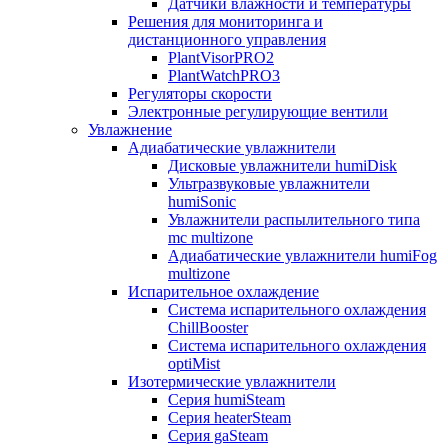
Датчики влажности и температуры
Решения для мониторинга и
дистанционного управления
PlantVisorPRO2
PlantWatchPRO3
Регуляторы скорости
Электронные регулирующие вентили
Увлажнение
Адиабатические увлажнители
Дисковые увлажнители humiDisk
Ультразвуковые увлажнители
humiSonic
Увлажнители распылительного типа
mc multizone
Адиабатические увлажнители humiFog
multizone
Испарительное охлаждение
Система испарительного охлаждения
ChillBooster
Система испарительного охлаждения
optiMist
Изотермические увлажнители
Серия humiSteam
Серия heaterSteam
Серия gaSteam