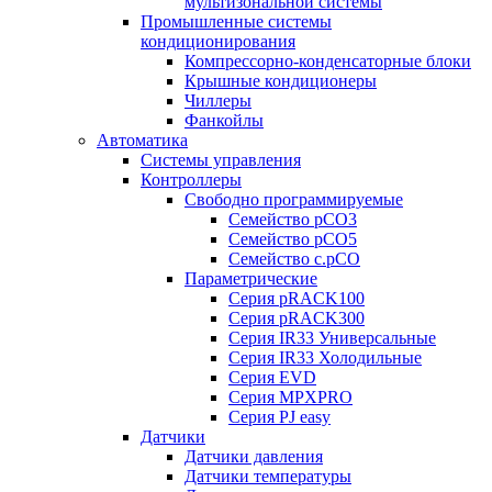
мультизональной системы
Промышленные системы
кондиционирования
Компрессорно-конденсаторные блоки
Крышные кондиционеры
Чиллеры
Фанкойлы
Автоматика
Системы управления
Контроллеры
Свободно программируемые
Семейство pCO3
Семейство pCO5
Семейство c.pCO
Параметрические
Серия pRACK100
Серия pRACK300
Серия IR33 Универсальные
Серия IR33 Холодильные
Серия EVD
Серия MPXPRO
Серия PJ easy
Датчики
Датчики давления
Датчики температуры