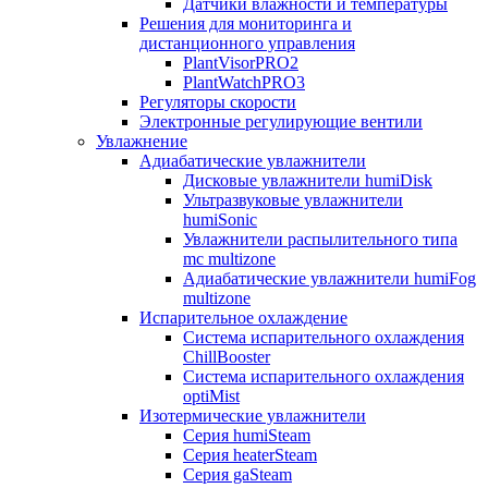
Датчики влажности и температуры
Решения для мониторинга и
дистанционного управления
PlantVisorPRO2
PlantWatchPRO3
Регуляторы скорости
Электронные регулирующие вентили
Увлажнение
Адиабатические увлажнители
Дисковые увлажнители humiDisk
Ультразвуковые увлажнители
humiSonic
Увлажнители распылительного типа
mc multizone
Адиабатические увлажнители humiFog
multizone
Испарительное охлаждение
Система испарительного охлаждения
ChillBooster
Система испарительного охлаждения
optiMist
Изотермические увлажнители
Серия humiSteam
Серия heaterSteam
Серия gaSteam