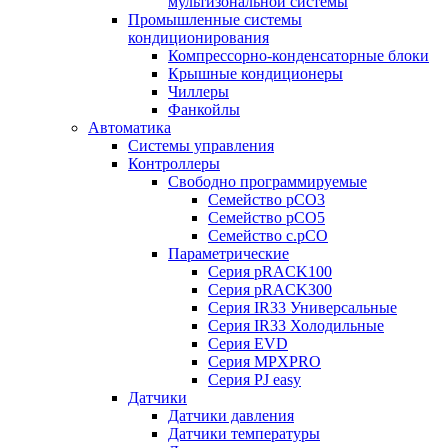
мультизональной системы
Промышленные системы
кондиционирования
Компрессорно-конденсаторные блоки
Крышные кондиционеры
Чиллеры
Фанкойлы
Автоматика
Системы управления
Контроллеры
Свободно программируемые
Семейство pCO3
Семейство pCO5
Семейство c.pCO
Параметрические
Серия pRACK100
Серия pRACK300
Серия IR33 Универсальные
Серия IR33 Холодильные
Серия EVD
Серия MPXPRO
Серия PJ easy
Датчики
Датчики давления
Датчики температуры