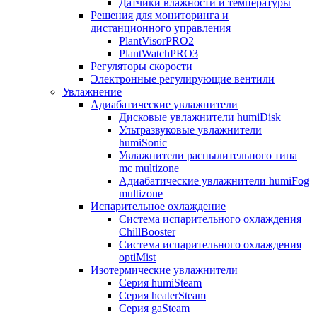
Датчики влажности и температуры
Решения для мониторинга и
дистанционного управления
PlantVisorPRO2
PlantWatchPRO3
Регуляторы скорости
Электронные регулирующие вентили
Увлажнение
Адиабатические увлажнители
Дисковые увлажнители humiDisk
Ультразвуковые увлажнители
humiSonic
Увлажнители распылительного типа
mc multizone
Адиабатические увлажнители humiFog
multizone
Испарительное охлаждение
Система испарительного охлаждения
ChillBooster
Система испарительного охлаждения
optiMist
Изотермические увлажнители
Серия humiSteam
Серия heaterSteam
Серия gaSteam