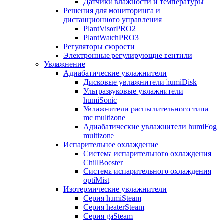
Датчики влажности и температуры
Решения для мониторинга и
дистанционного управления
PlantVisorPRO2
PlantWatchPRO3
Регуляторы скорости
Электронные регулирующие вентили
Увлажнение
Адиабатические увлажнители
Дисковые увлажнители humiDisk
Ультразвуковые увлажнители
humiSonic
Увлажнители распылительного типа
mc multizone
Адиабатические увлажнители humiFog
multizone
Испарительное охлаждение
Система испарительного охлаждения
ChillBooster
Система испарительного охлаждения
optiMist
Изотермические увлажнители
Серия humiSteam
Серия heaterSteam
Серия gaSteam