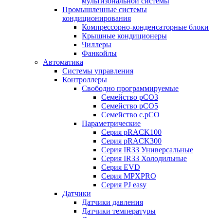
мультизональной системы
Промышленные системы
кондиционирования
Компрессорно-конденсаторные блоки
Крышные кондиционеры
Чиллеры
Фанкойлы
Автоматика
Системы управления
Контроллеры
Свободно программируемые
Семейство pCO3
Семейство pCO5
Семейство c.pCO
Параметрические
Серия pRACK100
Серия pRACK300
Серия IR33 Универсальные
Серия IR33 Холодильные
Серия EVD
Серия MPXPRO
Серия PJ easy
Датчики
Датчики давления
Датчики температуры