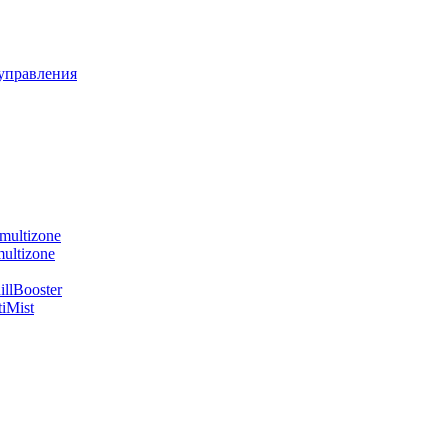
управления
multizone
ultizone
llBooster
iMist