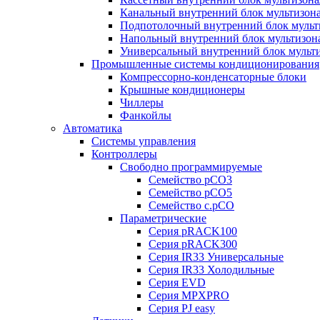
Канальный внутренний блок мультизон
Подпотолочный внутренний блок мульт
Напольный внутренний блок мультизон
Универсальный внутренний блок мульт
Промышленные системы кондиционирования
Компрессорно-конденсаторные блоки
Крышные кондиционеры
Чиллеры
Фанкойлы
Автоматика
Системы управления
Контроллеры
Свободно программируемые
Семейство pCO3
Семейство pCO5
Семейство c.pCO
Параметрические
Серия pRACK100
Серия pRACK300
Серия IR33 Универсальные
Серия IR33 Холодильные
Серия EVD
Серия MPXPRO
Серия PJ easy