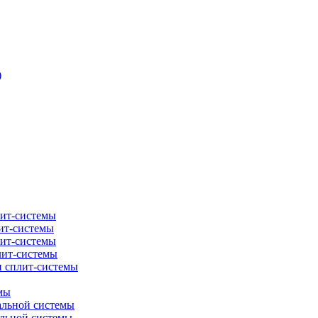
)
лит-системы
ит-системы
лит-системы
лит-системы
и сплит-системы
мы
альной системы
альной системы