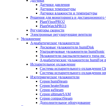
Датчики
Датчики давления
Датчики температуры
Датчики влажности и температуры
Решения для мониторинга и дистанционного 
PlantVisorPRO2
PlantWatchPRO3
Регуляторы скорости
Электронные регулирующие вентили
Увлажнение
Адиабатические увлажнители
Дисковые увлажнители humiDisk
Ультразвуковые увлажнители humiSonic
Увлажнители распылительного типа mc 
Адиабатические увлажнители humiFog m
Испарительное охлаждение
Система испарительного охлаждения Chi
Система испарительного охлаждения opt
Изотермические увлажнители
Серия humiSteam
Серия heaterSteam
Серия gaSteam
Серия ultimateSAM
Серия compactSteam
Дополнительное оборудование