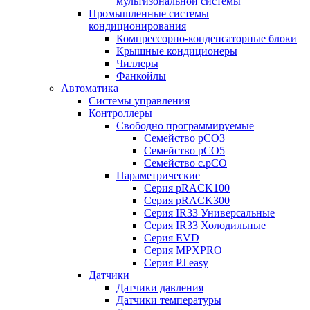
мультизональной системы
Промышленные системы
кондиционирования
Компрессорно-конденсаторные блоки
Крышные кондиционеры
Чиллеры
Фанкойлы
Автоматика
Системы управления
Контроллеры
Свободно программируемые
Семейство pCO3
Семейство pCO5
Семейство c.pCO
Параметрические
Серия pRACK100
Серия pRACK300
Серия IR33 Универсальные
Серия IR33 Холодильные
Серия EVD
Серия MPXPRO
Серия PJ easy
Датчики
Датчики давления
Датчики температуры