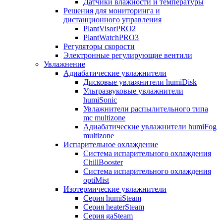
Датчики влажности и температуры
Решения для мониторинга и
дистанционного управления
PlantVisorPRO2
PlantWatchPRO3
Регуляторы скорости
Электронные регулирующие вентили
Увлажнение
Адиабатические увлажнители
Дисковые увлажнители humiDisk
Ультразвуковые увлажнители
humiSonic
Увлажнители распылительного типа
mc multizone
Адиабатические увлажнители humiFog
multizone
Испарительное охлаждение
Система испарительного охлаждения
ChillBooster
Система испарительного охлаждения
optiMist
Изотермические увлажнители
Серия humiSteam
Серия heaterSteam
Серия gaSteam