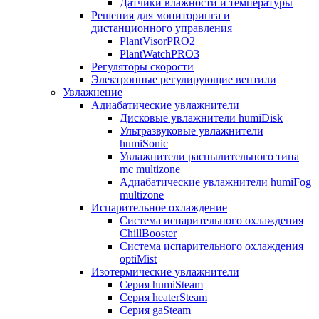
Датчики влажности и температуры
Решения для мониторинга и
дистанционного управления
PlantVisorPRO2
PlantWatchPRO3
Регуляторы скорости
Электронные регулирующие вентили
Увлажнение
Адиабатические увлажнители
Дисковые увлажнители humiDisk
Ультразвуковые увлажнители
humiSonic
Увлажнители распылительного типа
mc multizone
Адиабатические увлажнители humiFog
multizone
Испарительное охлаждение
Система испарительного охлаждения
ChillBooster
Система испарительного охлаждения
optiMist
Изотермические увлажнители
Серия humiSteam
Серия heaterSteam
Серия gaSteam