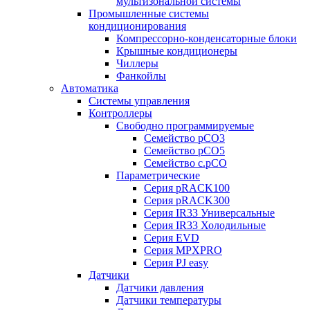
мультизональной системы
Промышленные системы
кондиционирования
Компрессорно-конденсаторные блоки
Крышные кондиционеры
Чиллеры
Фанкойлы
Автоматика
Системы управления
Контроллеры
Свободно программируемые
Семейство pCO3
Семейство pCO5
Семейство c.pCO
Параметрические
Серия pRACK100
Серия pRACK300
Серия IR33 Универсальные
Серия IR33 Холодильные
Серия EVD
Серия MPXPRO
Серия PJ easy
Датчики
Датчики давления
Датчики температуры