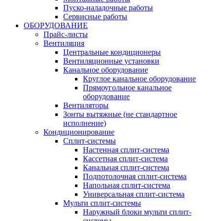
Пуско-наладочные работы
Сервисные работы
ОБОРУДОВАНИЕ
Прайс-листы
Вентиляция
Центральные кондиционеры
Вентиляционные установки
Канальное оборудование
Круглое канальное оборудование
Прямоугольное канальное
оборудование
Вентиляторы
Зонты вытяжные (не стандартное
исполнение)
Кондиционирование
Сплит-системы
Настенная сплит-система
Кассетная сплит-система
Канальная сплит-система
Подпотолочная сплит-система
Напольная сплит-система
Универсальная сплит-система
Мульти сплит-системы
Наружный блоки мульти сплит-
системы