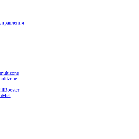
управления
multizone
ultizone
llBooster
iMist