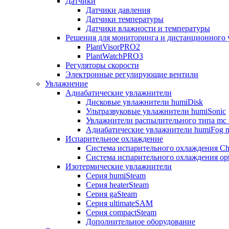
Датчики
Датчики давления
Датчики температуры
Датчики влажности и температуры
Решения для мониторинга и дистанционного 
PlantVisorPRO2
PlantWatchPRO3
Регуляторы скорости
Электронные регулирующие вентили
Увлажнение
Адиабатические увлажнители
Дисковые увлажнители humiDisk
Ультразвуковые увлажнители humiSonic
Увлажнители распылительного типа mc 
Адиабатические увлажнители humiFog m
Испарительное охлаждение
Система испарительного охлаждения Chi
Система испарительного охлаждения opt
Изотермические увлажнители
Серия humiSteam
Серия heaterSteam
Серия gaSteam
Серия ultimateSAM
Серия compactSteam
Дополнительное оборудование