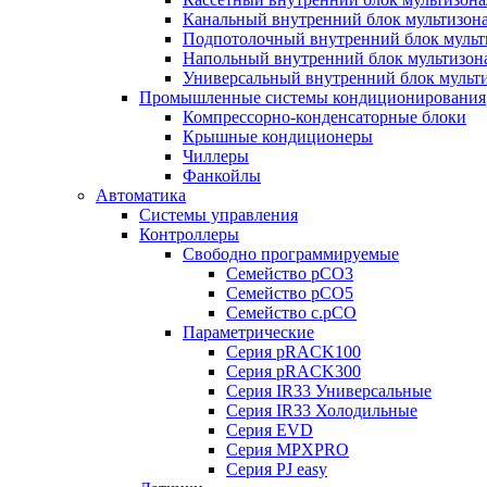
Канальный внутренний блок мультизон
Подпотолочный внутренний блок мульт
Напольный внутренний блок мультизон
Универсальный внутренний блок мульт
Промышленные системы кондиционирования
Компрессорно-конденсаторные блоки
Крышные кондиционеры
Чиллеры
Фанкойлы
Автоматика
Системы управления
Контроллеры
Свободно программируемые
Семейство pCO3
Семейство pCO5
Семейство c.pCO
Параметрические
Серия pRACK100
Серия pRACK300
Серия IR33 Универсальные
Серия IR33 Холодильные
Серия EVD
Серия MPXPRO
Серия PJ easy