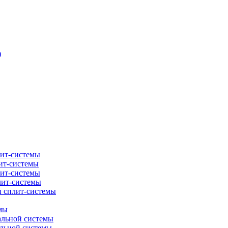
)
лит-системы
ит-системы
лит-системы
лит-системы
и сплит-системы
мы
альной системы
альной системы