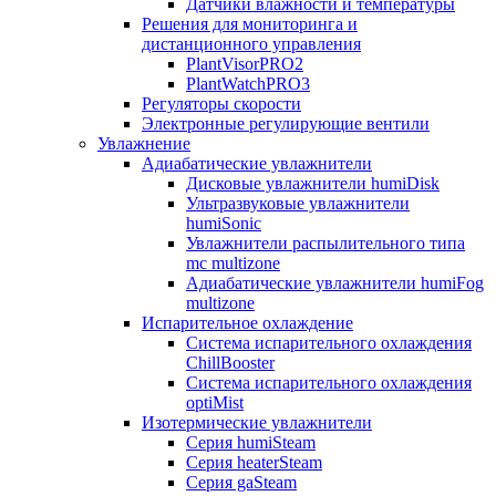
Датчики влажности и температуры
Решения для мониторинга и
дистанционного управления
PlantVisorPRO2
PlantWatchPRO3
Регуляторы скорости
Электронные регулирующие вентили
Увлажнение
Адиабатические увлажнители
Дисковые увлажнители humiDisk
Ультразвуковые увлажнители
humiSonic
Увлажнители распылительного типа
mc multizone
Адиабатические увлажнители humiFog
multizone
Испарительное охлаждение
Система испарительного охлаждения
ChillBooster
Система испарительного охлаждения
optiMist
Изотермические увлажнители
Серия humiSteam
Серия heaterSteam
Серия gaSteam