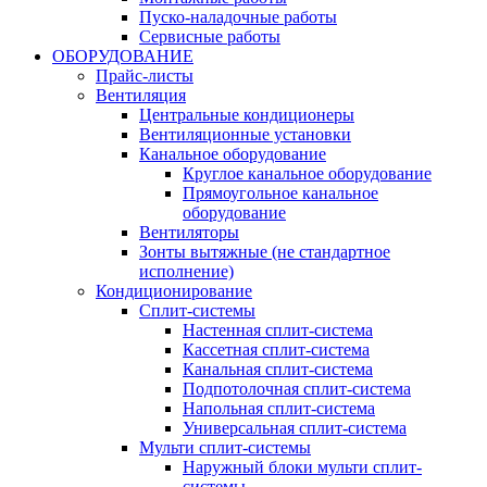
Пуско-наладочные работы
Сервисные работы
ОБОРУДОВАНИЕ
Прайс-листы
Вентиляция
Центральные кондиционеры
Вентиляционные установки
Канальное оборудование
Круглое канальное оборудование
Прямоугольное канальное
оборудование
Вентиляторы
Зонты вытяжные (не стандартное
исполнение)
Кондиционирование
Сплит-системы
Настенная сплит-система
Кассетная сплит-система
Канальная сплит-система
Подпотолочная сплит-система
Напольная сплит-система
Универсальная сплит-система
Мульти сплит-системы
Наружный блоки мульти сплит-
системы