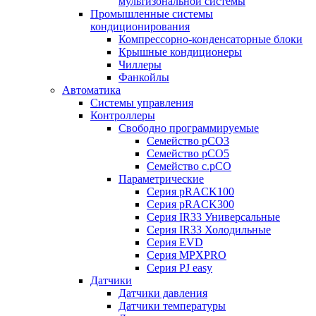
мультизональной системы
Промышленные системы
кондиционирования
Компрессорно-конденсаторные блоки
Крышные кондиционеры
Чиллеры
Фанкойлы
Автоматика
Системы управления
Контроллеры
Свободно программируемые
Семейство pCO3
Семейство pCO5
Семейство c.pCO
Параметрические
Серия pRACK100
Серия pRACK300
Серия IR33 Универсальные
Серия IR33 Холодильные
Серия EVD
Серия MPXPRO
Серия PJ easy
Датчики
Датчики давления
Датчики температуры