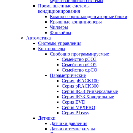
мультизональной системы
Промышленные системы
кондиционирования
Компрессорно-конденсаторные блоки
Крышные кондиционеры
Чиллеры
Фанкойлы
Автоматика
Системы управления
Контроллеры
Свободно программируемые
Семейство pCO3
Семейство pCO5
Семейство c.pCO
Параметрические
Серия pRACK100
Серия pRACK300
Серия IR33 Универсальные
Серия IR33 Холодильные
Серия EVD
Серия MPXPRO
Серия PJ easy
Датчики
Датчики давления
Датчики температуры