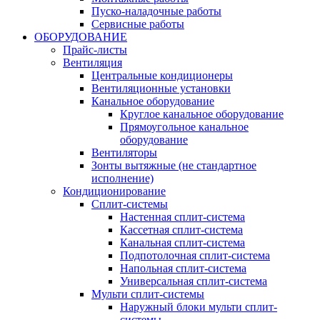
Пуско-наладочные работы
Сервисные работы
ОБОРУДОВАНИЕ
Прайс-листы
Вентиляция
Центральные кондиционеры
Вентиляционные установки
Канальное оборудование
Круглое канальное оборудование
Прямоугольное канальное
оборудование
Вентиляторы
Зонты вытяжные (не стандартное
исполнение)
Кондиционирование
Сплит-системы
Настенная сплит-система
Кассетная сплит-система
Канальная сплит-система
Подпотолочная сплит-система
Напольная сплит-система
Универсальная сплит-система
Мульти сплит-системы
Наружный блоки мульти сплит-
системы