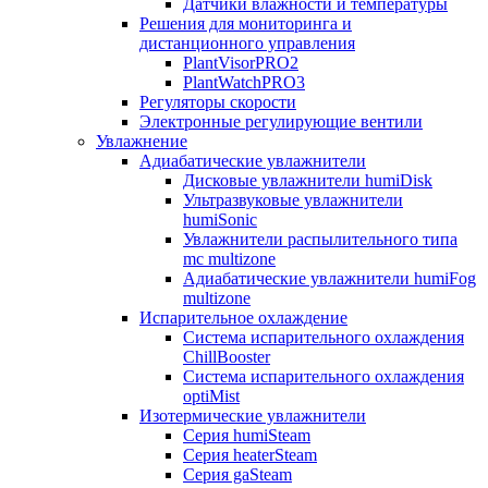
Датчики влажности и температуры
Решения для мониторинга и
дистанционного управления
PlantVisorPRO2
PlantWatchPRO3
Регуляторы скорости
Электронные регулирующие вентили
Увлажнение
Адиабатические увлажнители
Дисковые увлажнители humiDisk
Ультразвуковые увлажнители
humiSonic
Увлажнители распылительного типа
mc multizone
Адиабатические увлажнители humiFog
multizone
Испарительное охлаждение
Система испарительного охлаждения
ChillBooster
Система испарительного охлаждения
optiMist
Изотермические увлажнители
Серия humiSteam
Серия heaterSteam
Серия gaSteam