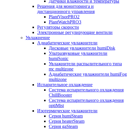
Датчики влажности и температуры
Решения для мониторинга и
дистанционного управления
PlantVisorPRO2
PlantWatchPRO3
Регуляторы скорости
Электронные регулирующие вентили
Увлажнение
Адиабатические увлажнители
Дисковые увлажнители humiDisk
Ультразвуковые увлажнители
humiSonic
Увлажнители распылительного типа
mc multizone
Адиабатические увлажнители humiFog
multizone
Испарительное охлаждение
Система испарительного охлаждения
ChillBooster
Система испарительного охлаждения
optiMist
Изотермические увлажнители
Серия humiSteam
Серия heaterSteam
Серия gaSteam