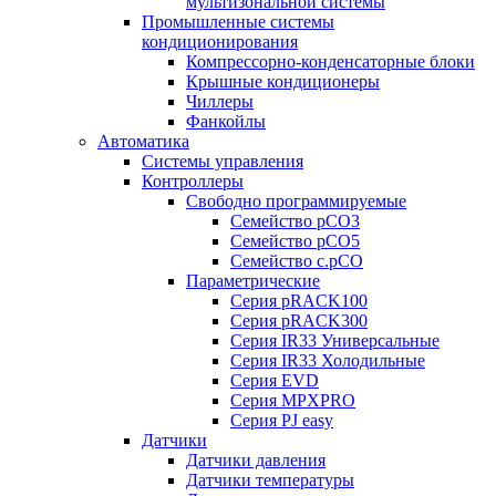
мультизональной системы
Промышленные системы
кондиционирования
Компрессорно-конденсаторные блоки
Крышные кондиционеры
Чиллеры
Фанкойлы
Автоматика
Системы управления
Контроллеры
Свободно программируемые
Семейство pCO3
Семейство pCO5
Семейство c.pCO
Параметрические
Серия pRACK100
Серия pRACK300
Серия IR33 Универсальные
Серия IR33 Холодильные
Серия EVD
Серия MPXPRO
Серия PJ easy
Датчики
Датчики давления
Датчики температуры