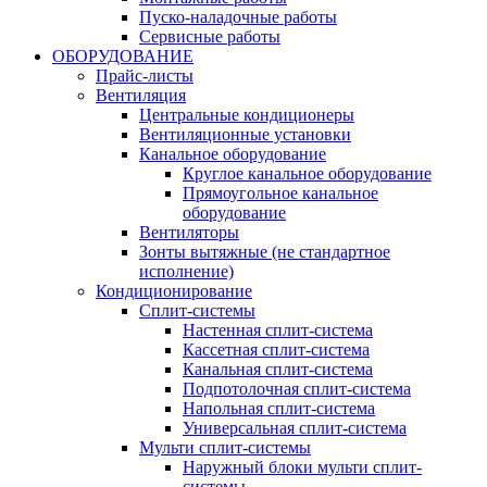
Пуско-наладочные работы
Сервисные работы
ОБОРУДОВАНИЕ
Прайс-листы
Вентиляция
Центральные кондиционеры
Вентиляционные установки
Канальное оборудование
Круглое канальное оборудование
Прямоугольное канальное
оборудование
Вентиляторы
Зонты вытяжные (не стандартное
исполнение)
Кондиционирование
Сплит-системы
Настенная сплит-система
Кассетная сплит-система
Канальная сплит-система
Подпотолочная сплит-система
Напольная сплит-система
Универсальная сплит-система
Мульти сплит-системы
Наружный блоки мульти сплит-
системы