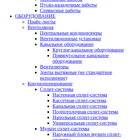
Пуско-наладочные работы
Сервисные работы
ОБОРУДОВАНИЕ
Прайс-листы
Вентиляция
Центральные кондиционеры
Вентиляционные установки
Канальное оборудование
Круглое канальное оборудование
Прямоугольное канальное
оборудование
Вентиляторы
Зонты вытяжные (не стандартное
исполнение)
Кондиционирование
Сплит-системы
Настенная сплит-система
Кассетная сплит-система
Канальная сплит-система
Подпотолочная сплит-система
Напольная сплит-система
Универсальная сплит-система
Мульти сплит-системы
Наружный блоки мульти сплит-
системы