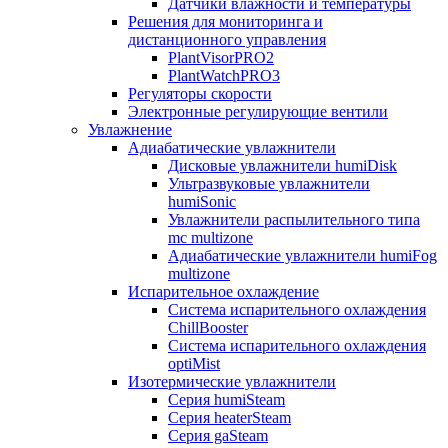
Датчики влажности и температуры
Решения для мониторинга и
дистанционного управления
PlantVisorPRO2
PlantWatchPRO3
Регуляторы скорости
Электронные регулирующие вентили
Увлажнение
Адиабатические увлажнители
Дисковые увлажнители humiDisk
Ультразвуковые увлажнители
humiSonic
Увлажнители распылительного типа
mc multizone
Адиабатические увлажнители humiFog
multizone
Испарительное охлаждение
Система испарительного охлаждения
ChillBooster
Система испарительного охлаждения
optiMist
Изотермические увлажнители
Серия humiSteam
Серия heaterSteam
Серия gaSteam