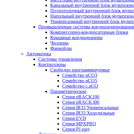
Канальный внутренний блок мультизон
Подпотолочный внутренний блок мульт
Напольный внутренний блок мультизон
Универсальный внутренний блок мульт
Промышленные системы кондиционирования
Компрессорно-конденсаторные блоки
Крышные кондиционеры
Чиллеры
Фанкойлы
Автоматика
Системы управления
Контроллеры
Свободно программируемые
Семейство pCO3
Семейство pCO5
Семейство c.pCO
Параметрические
Серия pRACK100
Серия pRACK300
Серия IR33 Универсальные
Серия IR33 Холодильные
Серия EVD
Серия MPXPRO
Серия PJ easy