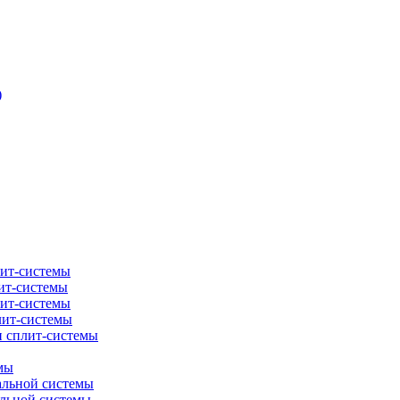
)
лит-системы
ит-системы
лит-системы
лит-системы
и сплит-системы
мы
альной системы
альной системы