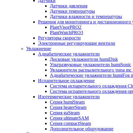
Датчики
Датчики давления
Датчики температуры
Датчики влажности и температуры
Решения для мониторинга и дистанционного 
PlantVisorPRO2
PlantWatchPRO3
Регуляторы скорости
Электронные регулирующие вентили
Увлажнение
Адиабатические увлажнители
Дисковые увлажнители humiDisk
Ультразвуковые увлажнители humiSonic
Увлажнители распылительного типа mc 
Адиабатические увлажнители humiFog m
Испарительное охлаждение
Система испарительного охлаждения Chi
Система испарительного охлаждения opt
Изотермические увлажнители
Серия humiSteam
Серия heaterSteam
Серия gaSteam
Серия ultimateSAM
Серия compactSteam
Дополнительное оборудование