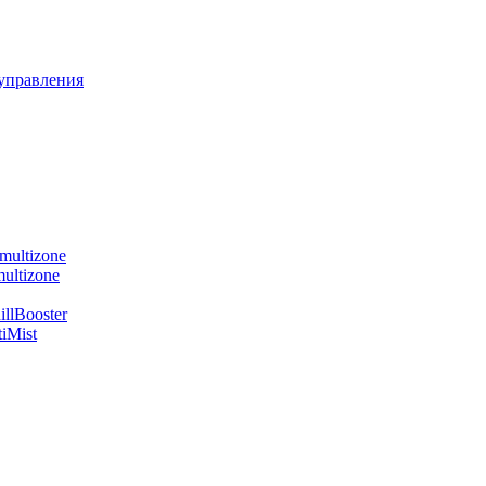
управления
multizone
ultizone
llBooster
iMist