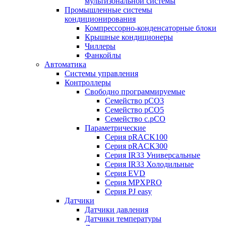
мультизональной системы
Промышленные системы
кондиционирования
Компрессорно-конденсаторные блоки
Крышные кондиционеры
Чиллеры
Фанкойлы
Автоматика
Системы управления
Контроллеры
Свободно программируемые
Семейство pCO3
Семейство pCO5
Семейство c.pCO
Параметрические
Серия pRACK100
Серия pRACK300
Серия IR33 Универсальные
Серия IR33 Холодильные
Серия EVD
Серия MPXPRO
Серия PJ easy
Датчики
Датчики давления
Датчики температуры