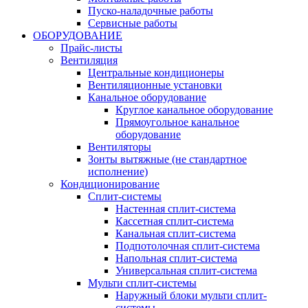
Пуско-наладочные работы
Сервисные работы
ОБОРУДОВАНИЕ
Прайс-листы
Вентиляция
Центральные кондиционеры
Вентиляционные установки
Канальное оборудование
Круглое канальное оборудование
Прямоугольное канальное
оборудование
Вентиляторы
Зонты вытяжные (не стандартное
исполнение)
Кондиционирование
Сплит-системы
Настенная сплит-система
Кассетная сплит-система
Канальная сплит-система
Подпотолочная сплит-система
Напольная сплит-система
Универсальная сплит-система
Мульти сплит-системы
Наружный блоки мульти сплит-
системы