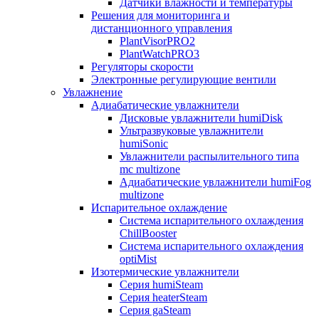
Датчики влажности и температуры
Решения для мониторинга и
дистанционного управления
PlantVisorPRO2
PlantWatchPRO3
Регуляторы скорости
Электронные регулирующие вентили
Увлажнение
Адиабатические увлажнители
Дисковые увлажнители humiDisk
Ультразвуковые увлажнители
humiSonic
Увлажнители распылительного типа
mc multizone
Адиабатические увлажнители humiFog
multizone
Испарительное охлаждение
Система испарительного охлаждения
ChillBooster
Система испарительного охлаждения
optiMist
Изотермические увлажнители
Серия humiSteam
Серия heaterSteam
Серия gaSteam