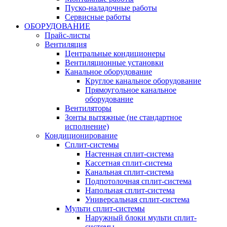
Пуско-наладочные работы
Сервисные работы
ОБОРУДОВАНИЕ
Прайс-листы
Вентиляция
Центральные кондиционеры
Вентиляционные установки
Канальное оборудование
Круглое канальное оборудование
Прямоугольное канальное
оборудование
Вентиляторы
Зонты вытяжные (не стандартное
исполнение)
Кондиционирование
Сплит-системы
Настенная сплит-система
Кассетная сплит-система
Канальная сплит-система
Подпотолочная сплит-система
Напольная сплит-система
Универсальная сплит-система
Мульти сплит-системы
Наружный блоки мульти сплит-
системы