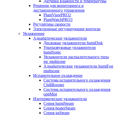
Датчики влажности и температуры
Решения для мониторинга и
дистанционного управления
PlantVisorPRO2
PlantWatchPRO3
Регуляторы скорости
Электронные регулирующие вентили
Увлажнение
Адиабатические увлажнители
Дисковые увлажнители humiDisk
Ультразвуковые увлажнители
humiSonic
Увлажнители распылительного типа
mc multizone
Адиабатические увлажнители humiFog
multizone
Испарительное охлаждение
Система испарительного охлаждения
ChillBooster
Система испарительного охлаждения
optiMist
Изотермические увлажнители
Серия humiSteam
Серия heaterSteam
Серия gaSteam