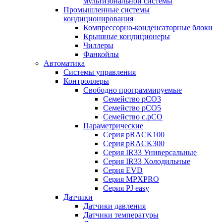
мультизональной системы
Промышленные системы
кондиционирования
Компрессорно-конденсаторные блоки
Крышные кондиционеры
Чиллеры
Фанкойлы
Автоматика
Системы управления
Контроллеры
Свободно программируемые
Семейство pCO3
Семейство pCO5
Семейство c.pCO
Параметрические
Серия pRACK100
Серия pRACK300
Серия IR33 Универсальные
Серия IR33 Холодильные
Серия EVD
Серия MPXPRO
Серия PJ easy
Датчики
Датчики давления
Датчики температуры