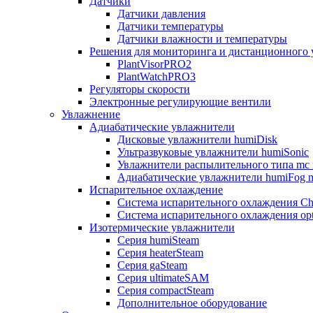
Датчики
Датчики давления
Датчики температуры
Датчики влажности и температуры
Решения для мониторинга и дистанционного 
PlantVisorPRO2
PlantWatchPRO3
Регуляторы скорости
Электронные регулирующие вентили
Увлажнение
Адиабатические увлажнители
Дисковые увлажнители humiDisk
Ультразвуковые увлажнители humiSonic
Увлажнители распылительного типа mc 
Адиабатические увлажнители humiFog m
Испарительное охлаждение
Система испарительного охлаждения Chi
Система испарительного охлаждения opt
Изотермические увлажнители
Серия humiSteam
Серия heaterSteam
Серия gaSteam
Серия ultimateSAM
Серия compactSteam
Дополнительное оборудование