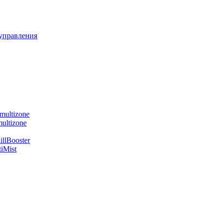
управления
multizone
ultizone
llBooster
iMist