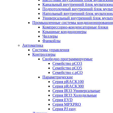
Канальный внутренний блок мультизон
Подпотолочный внутренний блок мульт
Напольный внутренний блок мультизон
Универсальный внутренний блок мульт
Промышленные системы кондиционирования
Компрессорно-конденсаторные блоки
Крышные кондиционеры
Чиллеры
Фанкойлы
Автоматика
Системы управления
Контроллеры
Свободно программируемые
Семейство pCO3
Семейство pCO5
Семейство c.pCO
Параметрические
Серия pRACK100
Серия pRACK300
Серия IR33 Универсальные
Серия IR33 Холодильные
Серия EVD
Серия MPXPRO
Серия PJ easy