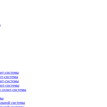
)
лит-системы
ит-системы
лит-системы
лит-системы
и сплит-системы
мы
альной системы
альной системы