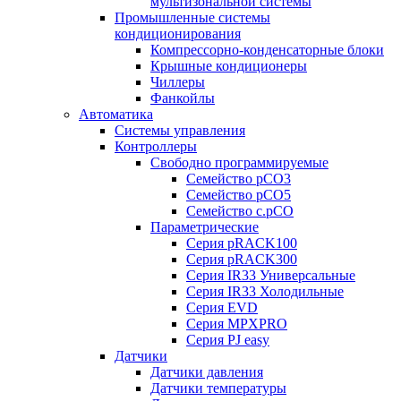
мультизональной системы
Промышленные системы
кондиционирования
Компрессорно-конденсаторные блоки
Крышные кондиционеры
Чиллеры
Фанкойлы
Автоматика
Системы управления
Контроллеры
Свободно программируемые
Семейство pCO3
Семейство pCO5
Семейство c.pCO
Параметрические
Серия pRACK100
Серия pRACK300
Серия IR33 Универсальные
Серия IR33 Холодильные
Серия EVD
Серия MPXPRO
Серия PJ easy
Датчики
Датчики давления
Датчики температуры