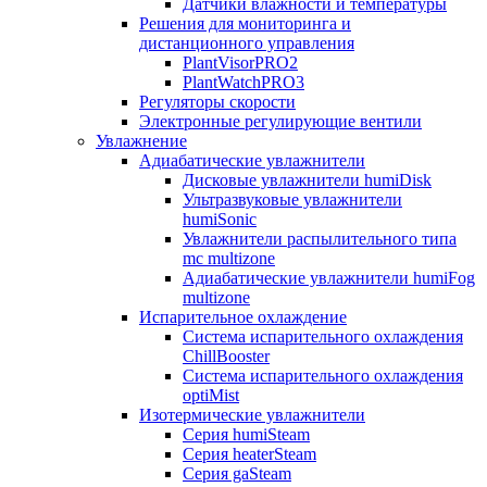
Датчики влажности и температуры
Решения для мониторинга и
дистанционного управления
PlantVisorPRO2
PlantWatchPRO3
Регуляторы скорости
Электронные регулирующие вентили
Увлажнение
Адиабатические увлажнители
Дисковые увлажнители humiDisk
Ультразвуковые увлажнители
humiSonic
Увлажнители распылительного типа
mc multizone
Адиабатические увлажнители humiFog
multizone
Испарительное охлаждение
Система испарительного охлаждения
ChillBooster
Система испарительного охлаждения
optiMist
Изотермические увлажнители
Серия humiSteam
Серия heaterSteam
Серия gaSteam