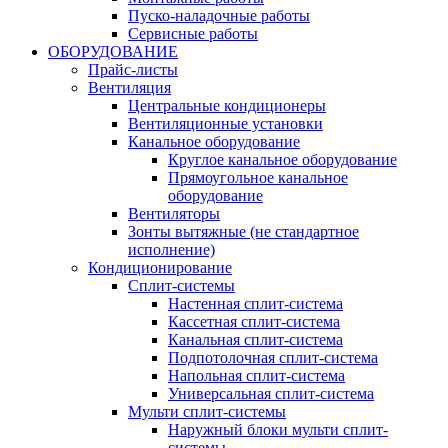
Пуско-наладочные работы
Сервисные работы
ОБОРУДОВАНИЕ
Прайс-листы
Вентиляция
Центральные кондиционеры
Вентиляционные установки
Канальное оборудование
Круглое канальное оборудование
Прямоугольное канальное
оборудование
Вентиляторы
Зонты вытяжные (не стандартное
исполнение)
Кондиционирование
Сплит-системы
Настенная сплит-система
Кассетная сплит-система
Канальная сплит-система
Подпотолочная сплит-система
Напольная сплит-система
Универсальная сплит-система
Мульти сплит-системы
Наружный блоки мульти сплит-
системы