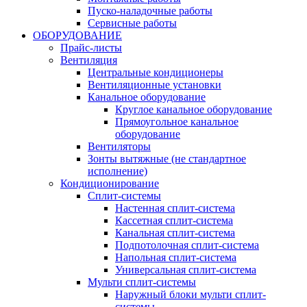
Пуско-наладочные работы
Сервисные работы
ОБОРУДОВАНИЕ
Прайс-листы
Вентиляция
Центральные кондиционеры
Вентиляционные установки
Канальное оборудование
Круглое канальное оборудование
Прямоугольное канальное
оборудование
Вентиляторы
Зонты вытяжные (не стандартное
исполнение)
Кондиционирование
Сплит-системы
Настенная сплит-система
Кассетная сплит-система
Канальная сплит-система
Подпотолочная сплит-система
Напольная сплит-система
Универсальная сплит-система
Мульти сплит-системы
Наружный блоки мульти сплит-
системы