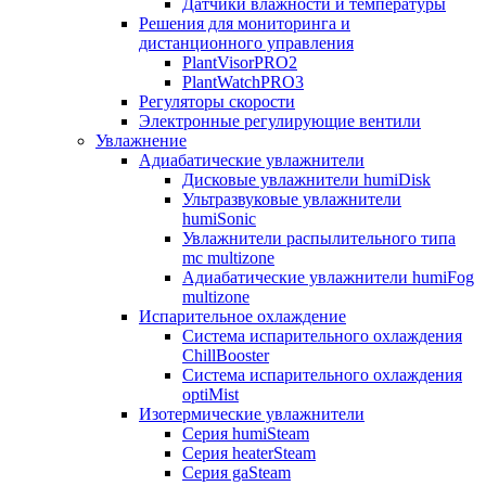
Датчики влажности и температуры
Решения для мониторинга и
дистанционного управления
PlantVisorPRO2
PlantWatchPRO3
Регуляторы скорости
Электронные регулирующие вентили
Увлажнение
Адиабатические увлажнители
Дисковые увлажнители humiDisk
Ультразвуковые увлажнители
humiSonic
Увлажнители распылительного типа
mc multizone
Адиабатические увлажнители humiFog
multizone
Испарительное охлаждение
Система испарительного охлаждения
ChillBooster
Система испарительного охлаждения
optiMist
Изотермические увлажнители
Серия humiSteam
Серия heaterSteam
Серия gaSteam