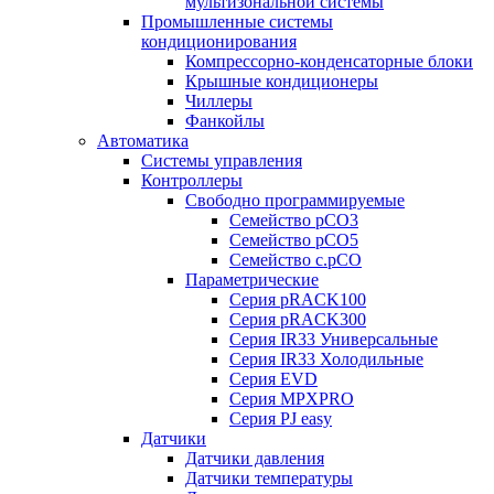
мультизональной системы
Промышленные системы
кондиционирования
Компрессорно-конденсаторные блоки
Крышные кондиционеры
Чиллеры
Фанкойлы
Автоматика
Системы управления
Контроллеры
Свободно программируемые
Семейство pCO3
Семейство pCO5
Семейство c.pCO
Параметрические
Серия pRACK100
Серия pRACK300
Серия IR33 Универсальные
Серия IR33 Холодильные
Серия EVD
Серия MPXPRO
Серия PJ easy
Датчики
Датчики давления
Датчики температуры