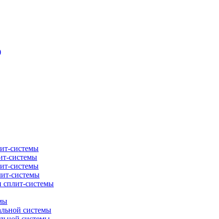
)
лит-системы
ит-системы
лит-системы
лит-системы
и сплит-системы
мы
альной системы
альной системы