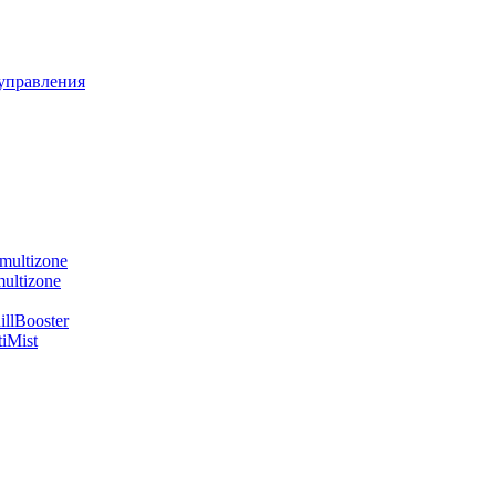
управления
multizone
ultizone
llBooster
iMist