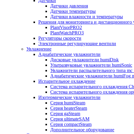
Датчики
Датчики давления
Датчики температуры
Датчики влажности и температуры
Решения для мониторинга и дистанционного 
PlantVisorPRO2
PlantWatchPRO3
Регуляторы скорости
Электронные регулирующие вентили
Увлажнение
Адиабатические увлажнители
Дисковые увлажнители humiDisk
Ультразвуковые увлажнители humiSonic
Увлажнители распылительного типа mc 
Адиабатические увлажнители humiFog m
Испарительное охлаждение
Система испарительного охлаждения Chi
Система испарительного охлаждения opt
Изотермические увлажнители
Серия humiSteam
Серия heaterSteam
Серия gaSteam
Серия ultimateSAM
Серия compactSteam
Дополнительное оборудование