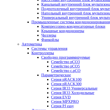
Канальный внутренний блок мультизон
Подпотолочный внутренний блок мульт
Напольный внутренний блок мультизон
Универсальный внутренний блок мульт
Промышленные системы кондиционирования
Компрессорно-конденсаторные блоки
Крышные кондиционеры
Чиллеры
Фанкойлы
Автоматика
Системы управления
Контроллеры
Свободно программируемые
Семейство pCO3
Семейство pCO5
Семейство c.pCO
Параметрические
Серия pRACK100
Серия pRACK300
Серия IR33 Универсальные
Серия IR33 Холодильные
Серия EVD
Серия MPXPRO
Серия PJ easy