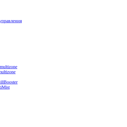
управления
multizone
ultizone
llBooster
iMist