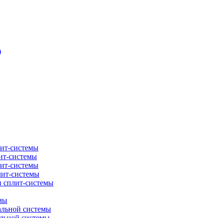
)
лит-системы
ит-системы
лит-системы
лит-системы
и сплит-системы
мы
альной системы
альной системы