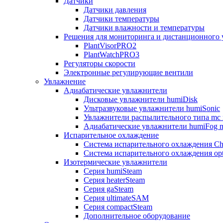
Датчики
Датчики давления
Датчики температуры
Датчики влажности и температуры
Решения для мониторинга и дистанционного 
PlantVisorPRO2
PlantWatchPRO3
Регуляторы скорости
Электронные регулирующие вентили
Увлажнение
Адиабатические увлажнители
Дисковые увлажнители humiDisk
Ультразвуковые увлажнители humiSonic
Увлажнители распылительного типа mc 
Адиабатические увлажнители humiFog m
Испарительное охлаждение
Система испарительного охлаждения Chi
Система испарительного охлаждения opt
Изотермические увлажнители
Серия humiSteam
Серия heaterSteam
Серия gaSteam
Серия ultimateSAM
Серия compactSteam
Дополнительное оборудование