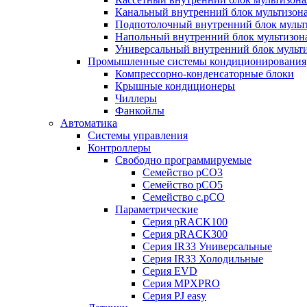
Канальный внутренний блок мультизон
Подпотолочный внутренний блок мульт
Напольный внутренний блок мультизон
Универсальный внутренний блок мульт
Промышленные системы кондиционирования
Компрессорно-конденсаторные блоки
Крышные кондиционеры
Чиллеры
Фанкойлы
Автоматика
Системы управления
Контроллеры
Свободно программируемые
Семейство pCO3
Семейство pCO5
Семейство c.pCO
Параметрические
Серия pRACK100
Серия pRACK300
Серия IR33 Универсальные
Серия IR33 Холодильные
Серия EVD
Серия MPXPRO
Серия PJ easy