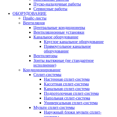
Пуско-наладочные работы
Сервисные работы
ОБОРУДОВАНИЕ
Прайс-листы
Вентиляция
Центральные кондиционеры
Вентиляционные установки
Канальное оборудование
Круглое канальное оборудование
Прямоугольное канальное
оборудование
Вентиляторы
Зонты вытяжные (не стандартное
исполнение)
Кондиционирование
Сплит-системы
Настенная сплит-система
Кассетная сплит-система
Канальная сплит-система
Подпотолочная сплит-система
Напольная сплит-система
Универсальная сплит-система
Мульти сплит-системы
Наружный блоки мульти сплит-
системы