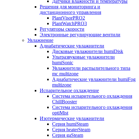
Датчики влажности и температуры
Решения для мониторинга и
дистанционного управления
PlantVisorPRO2
PlantWatchPRO3
Регуляторы скорости
Электронные регулирующие вентили
Увлажнение
Адиабатические увлажнители
Дисковые увлажнители humiDisk
Ультразвуковые увлажнители
humiSonic
Увлажнители распылительного типа
mc multizone
Адиабатические увлажнители humiFog
multizone
Испарительное охлаждение
Система испарительного охлаждения
ChillBooster
Система испарительного охлаждения
optiMist
Изотермические увлажнители
Серия humiSteam
Серия heaterSteam
Серия gaSteam