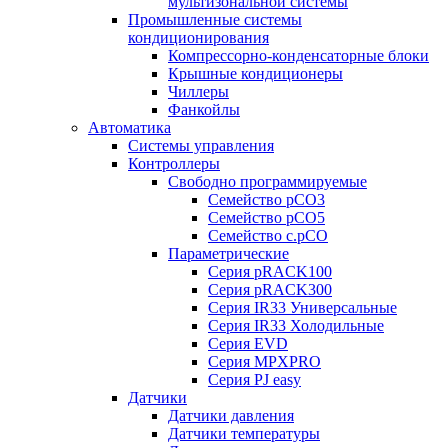
мультизональной системы
Промышленные системы
кондиционирования
Компрессорно-конденсаторные блоки
Крышные кондиционеры
Чиллеры
Фанкойлы
Автоматика
Системы управления
Контроллеры
Свободно программируемые
Семейство pCO3
Семейство pCO5
Семейство c.pCO
Параметрические
Серия pRACK100
Серия pRACK300
Серия IR33 Универсальные
Серия IR33 Холодильные
Серия EVD
Серия MPXPRO
Серия PJ easy
Датчики
Датчики давления
Датчики температуры