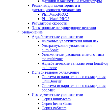
Датчики влажности и температуры
Решения для мониторинга и
дистанционного управления
PlantVisorPRO2
PlantWatchPRO3
Регуляторы скорости
Электронные регулирующие вентили
Увлажнение
Адиабатические увлажнители
Дисковые увлажнители humiDisk
Ультразвуковые увлажнители
humiSonic
Увлажнители распылительного типа
mc multizone
Адиабатические увлажнители humiFog
multizone
Испарительное охлаждение
Система испарительного охлаждения
ChillBooster
Система испарительного охлаждения
optiMist
Изотермические увлажнители
Серия humiSteam
Серия heaterSteam
Серия gaSteam