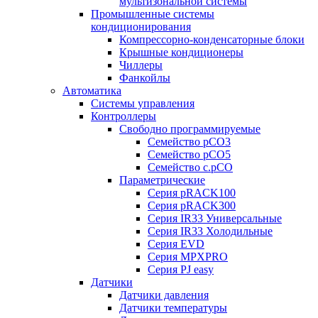
мультизональной системы
Промышленные системы
кондиционирования
Компрессорно-конденсаторные блоки
Крышные кондиционеры
Чиллеры
Фанкойлы
Автоматика
Системы управления
Контроллеры
Свободно программируемые
Семейство pCO3
Семейство pCO5
Семейство c.pCO
Параметрические
Серия pRACK100
Серия pRACK300
Серия IR33 Универсальные
Серия IR33 Холодильные
Серия EVD
Серия MPXPRO
Серия PJ easy
Датчики
Датчики давления
Датчики температуры