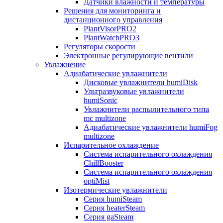
Датчики влажности и температуры
Решения для мониторинга и
дистанционного управления
PlantVisorPRO2
PlantWatchPRO3
Регуляторы скорости
Электронные регулирующие вентили
Увлажнение
Адиабатические увлажнители
Дисковые увлажнители humiDisk
Ультразвуковые увлажнители
humiSonic
Увлажнители распылительного типа
mc multizone
Адиабатические увлажнители humiFog
multizone
Испарительное охлаждение
Система испарительного охлаждения
ChillBooster
Система испарительного охлаждения
optiMist
Изотермические увлажнители
Серия humiSteam
Серия heaterSteam
Серия gaSteam