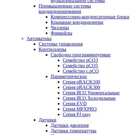
мультизональной системы
Промышленные системы
кондиционирования
Компрессорно-конденсаторные блоки
Крышные кондиционеры
Чиллеры
Фанкойлы
Автоматика
Системы управления
Контроллеры
Свободно программируемые
Семейство pCO3
Семейство pCO5
Семейство c.pCO
Параметрические
Серия pRACK100
Серия pRACK300
Серия IR33 Универсальные
Серия IR33 Холодильные
Серия EVD
Серия MPXPRO
Серия PJ easy
Датчики
Датчики давления
Датчики температуры