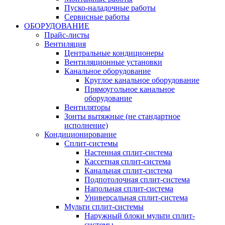
Пуско-наладочные работы
Сервисные работы
ОБОРУДОВАНИЕ
Прайс-листы
Вентиляция
Центральные кондиционеры
Вентиляционные установки
Канальное оборудование
Круглое канальное оборудование
Прямоугольное канальное
оборудование
Вентиляторы
Зонты вытяжные (не стандартное
исполнение)
Кондиционирование
Сплит-системы
Настенная сплит-система
Кассетная сплит-система
Канальная сплит-система
Подпотолочная сплит-система
Напольная сплит-система
Универсальная сплит-система
Мульти сплит-системы
Наружный блоки мульти сплит-
системы