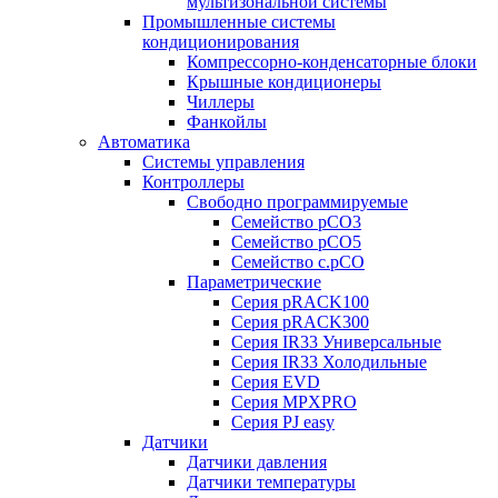
мультизональной системы
Промышленные системы
кондиционирования
Компрессорно-конденсаторные блоки
Крышные кондиционеры
Чиллеры
Фанкойлы
Автоматика
Системы управления
Контроллеры
Свободно программируемые
Семейство pCO3
Семейство pCO5
Семейство c.pCO
Параметрические
Серия pRACK100
Серия pRACK300
Серия IR33 Универсальные
Серия IR33 Холодильные
Серия EVD
Серия MPXPRO
Серия PJ easy
Датчики
Датчики давления
Датчики температуры