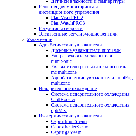
Датчики влажности и температуры
Решения для мониторинга и
дистанционного управления
PlantVisorPRO2
PlantWatchPRO3
Регуляторы скорости
Электронные регулирующие вентили
Увлажнение
Адиабатические увлажнители
Дисковые увлажнители humiDisk
Ультразвуковые увлажнители
humiSonic
Увлажнители распылительного типа
mc multizone
Адиабатические увлажнители humiFog
multizone
Испарительное охлаждение
Система испарительного охлаждения
ChillBooster
Система испарительного охлаждения
optiMist
Изотермические увлажнители
Серия humiSteam
Серия heaterSteam
Серия gaSteam