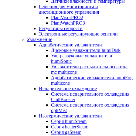
Датчики влажности и температуры
Решения для мониторинга и
дистанционного управления
PlantVisorPRO2
PlantWatchPRO3
Регуляторы скорости
Электронные регулирующие вентили
Увлажнение
Адиабатические увлажнители
Дисковые увлажнители humiDisk
Ультразвуковые увлажнители
humiSonic
Увлажнители распылительного типа
mc multizone
Адиабатические увлажнители humiFog
multizone
Испарительное охлаждение
Система испарительного охлаждения
ChillBooster
Система испарительного охлаждения
optiMist
Изотермические увлажнители
Серия humiSteam
Серия heaterSteam
Серия gaSteam