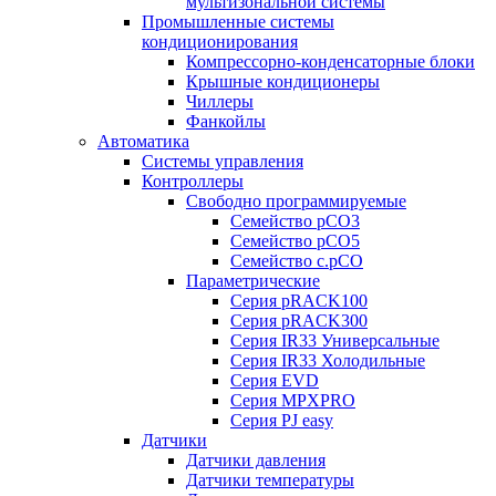
мультизональной системы
Промышленные системы
кондиционирования
Компрессорно-конденсаторные блоки
Крышные кондиционеры
Чиллеры
Фанкойлы
Автоматика
Системы управления
Контроллеры
Свободно программируемые
Семейство pCO3
Семейство pCO5
Семейство c.pCO
Параметрические
Серия pRACK100
Серия pRACK300
Серия IR33 Универсальные
Серия IR33 Холодильные
Серия EVD
Серия MPXPRO
Серия PJ easy
Датчики
Датчики давления
Датчики температуры