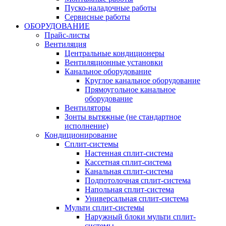
Пуско-наладочные работы
Сервисные работы
ОБОРУДОВАНИЕ
Прайс-листы
Вентиляция
Центральные кондиционеры
Вентиляционные установки
Канальное оборудование
Круглое канальное оборудование
Прямоугольное канальное
оборудование
Вентиляторы
Зонты вытяжные (не стандартное
исполнение)
Кондиционирование
Сплит-системы
Настенная сплит-система
Кассетная сплит-система
Канальная сплит-система
Подпотолочная сплит-система
Напольная сплит-система
Универсальная сплит-система
Мульти сплит-системы
Наружный блоки мульти сплит-
системы