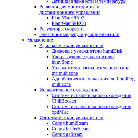
Датчики влажности и температуры
Решения для мониторинга и
дистанционного управления
PlantVisorPRO2
PlantWatchPRO3
Регуляторы скорости
Электронные регулирующие вентили
Увлажнение
Адиабатические увлажнители
Дисковые увлажнители humiDisk
Ультразвуковые увлажнители
humiSonic
Увлажнители распылительного типа
mc multizone
Адиабатические увлажнители humiFog
multizone
Испарительное охлаждение
Система испарительного охлаждения
ChillBooster
Система испарительного охлаждения
optiMist
Изотермические увлажнители
Серия humiSteam
Серия heaterSteam
Серия gaSteam