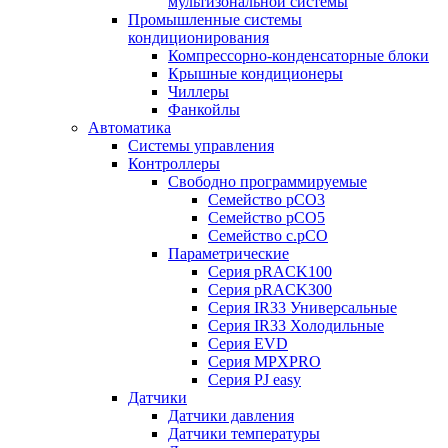
мультизональной системы
Промышленные системы
кондиционирования
Компрессорно-конденсаторные блоки
Крышные кондиционеры
Чиллеры
Фанкойлы
Автоматика
Системы управления
Контроллеры
Свободно программируемые
Семейство pCO3
Семейство pCO5
Семейство c.pCO
Параметрические
Серия pRACK100
Серия pRACK300
Серия IR33 Универсальные
Серия IR33 Холодильные
Серия EVD
Серия MPXPRO
Серия PJ easy
Датчики
Датчики давления
Датчики температуры