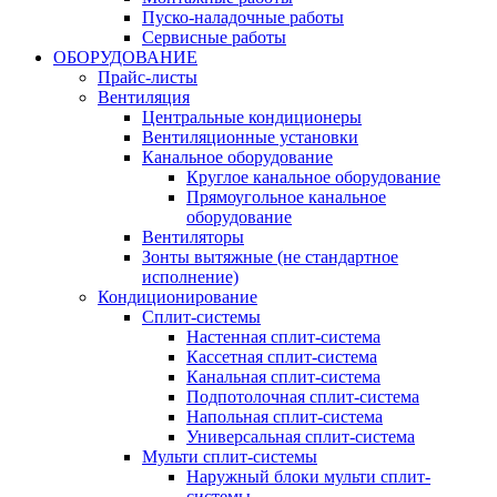
Пуско-наладочные работы
Сервисные работы
ОБОРУДОВАНИЕ
Прайс-листы
Вентиляция
Центральные кондиционеры
Вентиляционные установки
Канальное оборудование
Круглое канальное оборудование
Прямоугольное канальное
оборудование
Вентиляторы
Зонты вытяжные (не стандартное
исполнение)
Кондиционирование
Сплит-системы
Настенная сплит-система
Кассетная сплит-система
Канальная сплит-система
Подпотолочная сплит-система
Напольная сплит-система
Универсальная сплит-система
Мульти сплит-системы
Наружный блоки мульти сплит-
системы