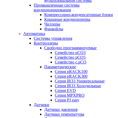
мультизональной системы
Промышленные системы
кондиционирования
Компрессорно-конденсаторные блоки
Крышные кондиционеры
Чиллеры
Фанкойлы
Автоматика
Системы управления
Контроллеры
Свободно программируемые
Семейство pCO3
Семейство pCO5
Семейство c.pCO
Параметрические
Серия pRACK100
Серия pRACK300
Серия IR33 Универсальные
Серия IR33 Холодильные
Серия EVD
Серия MPXPRO
Серия PJ easy
Датчики
Датчики давления
Датчики температуры