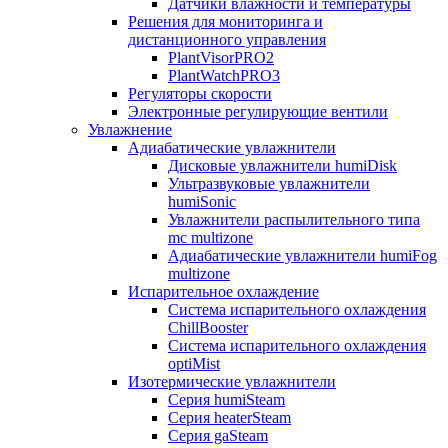
Датчики влажности и температуры
Решения для мониторинга и
дистанционного управления
PlantVisorPRO2
PlantWatchPRO3
Регуляторы скорости
Электронные регулирующие вентили
Увлажнение
Адиабатические увлажнители
Дисковые увлажнители humiDisk
Ультразвуковые увлажнители
humiSonic
Увлажнители распылительного типа
mc multizone
Адиабатические увлажнители humiFog
multizone
Испарительное охлаждение
Система испарительного охлаждения
ChillBooster
Система испарительного охлаждения
optiMist
Изотермические увлажнители
Серия humiSteam
Серия heaterSteam
Серия gaSteam