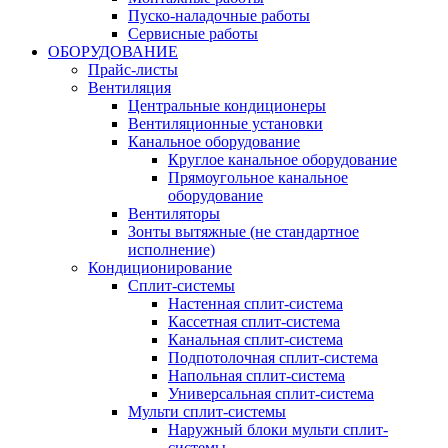
Пуско-наладочные работы
Сервисные работы
ОБОРУДОВАНИЕ
Прайс-листы
Вентиляция
Центральные кондиционеры
Вентиляционные установки
Канальное оборудование
Круглое канальное оборудование
Прямоугольное канальное
оборудование
Вентиляторы
Зонты вытяжные (не стандартное
исполнение)
Кондиционирование
Сплит-системы
Настенная сплит-система
Кассетная сплит-система
Канальная сплит-система
Подпотолочная сплит-система
Напольная сплит-система
Универсальная сплит-система
Мульти сплит-системы
Наружный блоки мульти сплит-
системы