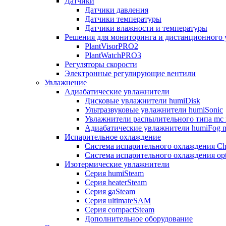
Датчики
Датчики давления
Датчики температуры
Датчики влажности и температуры
Решения для мониторинга и дистанционного 
PlantVisorPRO2
PlantWatchPRO3
Регуляторы скорости
Электронные регулирующие вентили
Увлажнение
Адиабатические увлажнители
Дисковые увлажнители humiDisk
Ультразвуковые увлажнители humiSonic
Увлажнители распылительного типа mc 
Адиабатические увлажнители humiFog m
Испарительное охлаждение
Система испарительного охлаждения Chi
Система испарительного охлаждения opt
Изотермические увлажнители
Серия humiSteam
Серия heaterSteam
Серия gaSteam
Серия ultimateSAM
Серия compactSteam
Дополнительное оборудование