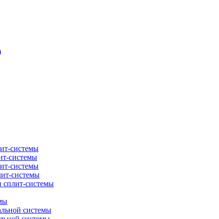
)
лит-системы
ит-системы
лит-системы
лит-системы
и сплит-системы
мы
альной системы
альной системы