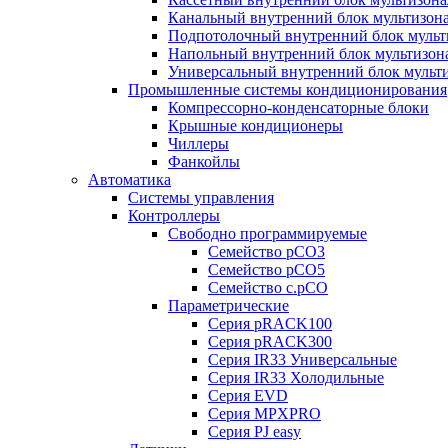
Канальный внутренний блок мультизон
Подпотолочный внутренний блок мульт
Напольный внутренний блок мультизон
Универсальный внутренний блок мульт
Промышленные системы кондиционирования
Компрессорно-конденсаторные блоки
Крышные кондиционеры
Чиллеры
Фанкойлы
Автоматика
Системы управления
Контроллеры
Свободно программируемые
Семейство pCO3
Семейство pCO5
Семейство c.pCO
Параметрические
Серия pRACK100
Серия pRACK300
Серия IR33 Универсальные
Серия IR33 Холодильные
Серия EVD
Серия MPXPRO
Серия PJ easy