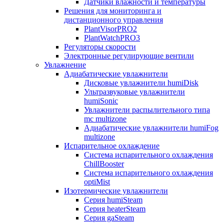
Датчики влажности и температуры
Решения для мониторинга и
дистанционного управления
PlantVisorPRO2
PlantWatchPRO3
Регуляторы скорости
Электронные регулирующие вентили
Увлажнение
Адиабатические увлажнители
Дисковые увлажнители humiDisk
Ультразвуковые увлажнители
humiSonic
Увлажнители распылительного типа
mc multizone
Адиабатические увлажнители humiFog
multizone
Испарительное охлаждение
Система испарительного охлаждения
ChillBooster
Система испарительного охлаждения
optiMist
Изотермические увлажнители
Серия humiSteam
Серия heaterSteam
Серия gaSteam