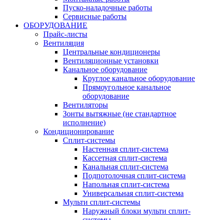
Пуско-наладочные работы
Сервисные работы
ОБОРУДОВАНИЕ
Прайс-листы
Вентиляция
Центральные кондиционеры
Вентиляционные установки
Канальное оборудование
Круглое канальное оборудование
Прямоугольное канальное
оборудование
Вентиляторы
Зонты вытяжные (не стандартное
исполнение)
Кондиционирование
Сплит-системы
Настенная сплит-система
Кассетная сплит-система
Канальная сплит-система
Подпотолочная сплит-система
Напольная сплит-система
Универсальная сплит-система
Мульти сплит-системы
Наружный блоки мульти сплит-
системы