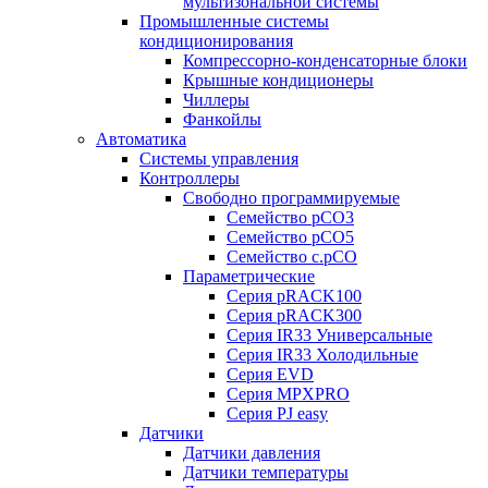
мультизональной системы
Промышленные системы
кондиционирования
Компрессорно-конденсаторные блоки
Крышные кондиционеры
Чиллеры
Фанкойлы
Автоматика
Системы управления
Контроллеры
Свободно программируемые
Семейство pCO3
Семейство pCO5
Семейство c.pCO
Параметрические
Серия pRACK100
Серия pRACK300
Серия IR33 Универсальные
Серия IR33 Холодильные
Серия EVD
Серия MPXPRO
Серия PJ easy
Датчики
Датчики давления
Датчики температуры