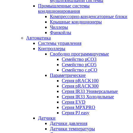
мультизональной системы
Промышленные системы
кондиционирования
Компрессорно-конденсаторные блоки
Крышные кондиционеры
Чиллеры
Фанкойлы
Автоматика
Системы управления
Контроллеры
Свободно программируемые
Семейство pCO3
Семейство pCO5
Семейство c.pCO
Параметрические
Серия pRACK100
Серия pRACK300
Серия IR33 Универсальные
Серия IR33 Холодильные
Серия EVD
Серия MPXPRO
Серия PJ easy
Датчики
Датчики давления
Датчики температуры