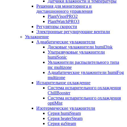
Датчики влажности и температуры
Решения для мониторинга и
дистанционного управления
PlantVisorPRO2
PlantWatchPRO3
Регуляторы скорости
Электронные регулирующие вентили
Увлажнение
Адиабатические увлажнители
Дисковые увлажнители humiDisk
Ультразвуковые увлажнители
humiSonic
Увлажнители распылительного типа
mc multizone
Адиабатические увлажнители humiFog
multizone
Испарительное охлаждение
Система испарительного охлаждения
ChillBooster
Система испарительного охлаждения
optiMist
Изотермические увлажнители
Серия humiSteam
Серия heaterSteam
Серия gaSteam