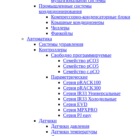
мультизональной системы
Промышленные системы
кондиционирования
Компрессорно-конденсаторные блоки
Крышные кондиционеры
Чиллеры
Фанкойлы
Автоматика
Системы управления
Контроллеры
Свободно программируемые
Семейство pCO3
Семейство pCO5
Семейство c.pCO
Параметрические
Серия pRACK100
Серия pRACK300
Серия IR33 Универсальные
Серия IR33 Холодильные
Серия EVD
Серия MPXPRO
Серия PJ easy
Датчики
Датчики давления
Датчики температуры