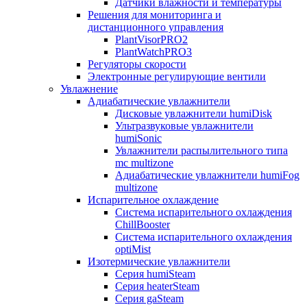
Датчики влажности и температуры
Решения для мониторинга и
дистанционного управления
PlantVisorPRO2
PlantWatchPRO3
Регуляторы скорости
Электронные регулирующие вентили
Увлажнение
Адиабатические увлажнители
Дисковые увлажнители humiDisk
Ультразвуковые увлажнители
humiSonic
Увлажнители распылительного типа
mc multizone
Адиабатические увлажнители humiFog
multizone
Испарительное охлаждение
Система испарительного охлаждения
ChillBooster
Система испарительного охлаждения
optiMist
Изотермические увлажнители
Серия humiSteam
Серия heaterSteam
Серия gaSteam