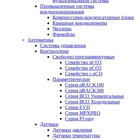
мультизональной системы
Промышленные системы
кондиционирования
Компрессорно-конденсаторные блоки
Крышные кондиционеры
Чиллеры
Фанкойлы
Автоматика
Системы управления
Контроллеры
Свободно программируемые
Семейство pCO3
Семейство pCO5
Семейство c.pCO
Параметрические
Серия pRACK100
Серия pRACK300
Серия IR33 Универсальные
Серия IR33 Холодильные
Серия EVD
Серия MPXPRO
Серия PJ easy
Датчики
Датчики давления
Датчики температуры