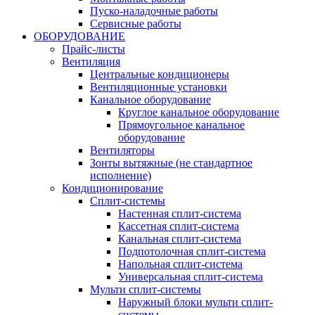
Пуско-наладочные работы
Сервисные работы
ОБОРУДОВАНИЕ
Прайс-листы
Вентиляция
Центральные кондиционеры
Вентиляционные установки
Канальное оборудование
Круглое канальное оборудование
Прямоугольное канальное
оборудование
Вентиляторы
Зонты вытяжные (не стандартное
исполнение)
Кондиционирование
Сплит-системы
Настенная сплит-система
Кассетная сплит-система
Канальная сплит-система
Подпотолочная сплит-система
Напольная сплит-система
Универсальная сплит-система
Мульти сплит-системы
Наружный блоки мульти сплит-
системы