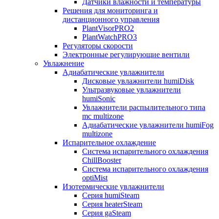
Датчики влажности и температуры
Решения для мониторинга и
дистанционного управления
PlantVisorPRO2
PlantWatchPRO3
Регуляторы скорости
Электронные регулирующие вентили
Увлажнение
Адиабатические увлажнители
Дисковые увлажнители humiDisk
Ультразвуковые увлажнители
humiSonic
Увлажнители распылительного типа
mc multizone
Адиабатические увлажнители humiFog
multizone
Испарительное охлаждение
Система испарительного охлаждения
ChillBooster
Система испарительного охлаждения
optiMist
Изотермические увлажнители
Серия humiSteam
Серия heaterSteam
Серия gaSteam