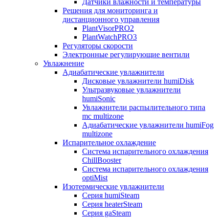
Датчики влажности и температуры
Решения для мониторинга и
дистанционного управления
PlantVisorPRO2
PlantWatchPRO3
Регуляторы скорости
Электронные регулирующие вентили
Увлажнение
Адиабатические увлажнители
Дисковые увлажнители humiDisk
Ультразвуковые увлажнители
humiSonic
Увлажнители распылительного типа
mc multizone
Адиабатические увлажнители humiFog
multizone
Испарительное охлаждение
Система испарительного охлаждения
ChillBooster
Система испарительного охлаждения
optiMist
Изотермические увлажнители
Серия humiSteam
Серия heaterSteam
Серия gaSteam