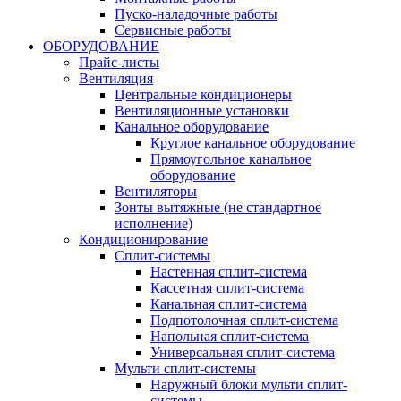
Пуско-наладочные работы
Сервисные работы
ОБОРУДОВАНИЕ
Прайс-листы
Вентиляция
Центральные кондиционеры
Вентиляционные установки
Канальное оборудование
Круглое канальное оборудование
Прямоугольное канальное
оборудование
Вентиляторы
Зонты вытяжные (не стандартное
исполнение)
Кондиционирование
Сплит-системы
Настенная сплит-система
Кассетная сплит-система
Канальная сплит-система
Подпотолочная сплит-система
Напольная сплит-система
Универсальная сплит-система
Мульти сплит-системы
Наружный блоки мульти сплит-
системы