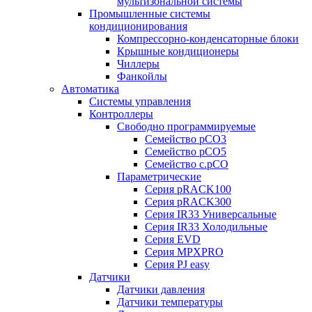
мультизональной системы
Промышленные системы
кондиционирования
Компрессорно-конденсаторные блоки
Крышные кондиционеры
Чиллеры
Фанкойлы
Автоматика
Системы управления
Контроллеры
Свободно программируемые
Семейство pCO3
Семейство pCO5
Семейство c.pCO
Параметрические
Серия pRACK100
Серия pRACK300
Серия IR33 Универсальные
Серия IR33 Холодильные
Серия EVD
Серия MPXPRO
Серия PJ easy
Датчики
Датчики давления
Датчики температуры