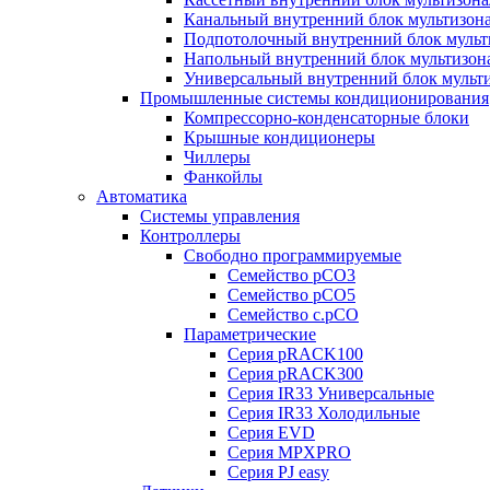
Канальный внутренний блок мультизон
Подпотолочный внутренний блок мульт
Напольный внутренний блок мультизон
Универсальный внутренний блок мульт
Промышленные системы кондиционирования
Компрессорно-конденсаторные блоки
Крышные кондиционеры
Чиллеры
Фанкойлы
Автоматика
Системы управления
Контроллеры
Свободно программируемые
Семейство pCO3
Семейство pCO5
Семейство c.pCO
Параметрические
Серия pRACK100
Серия pRACK300
Серия IR33 Универсальные
Серия IR33 Холодильные
Серия EVD
Серия MPXPRO
Серия PJ easy