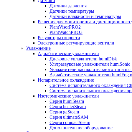
Датчики
Датчики давления
Датчики температуры
Датчики влажности и температуры
Решения для мониторинга и дистанционного 
PlantVisorPRO2
PlantWatchPRO3
Регуляторы скорости
Электронные регулирующие вентили
Увлажнение
Адиабатические увлажнители
Дисковые увлажнители humiDisk
Ультразвуковые увлажнители humiSonic
Увлажнители распылительного типа mc 
Адиабатические увлажнители humiFog m
Испарительное охлаждение
Система испарительного охлаждения Chi
Система испарительного охлаждения opt
Изотермические увлажнители
Серия humiSteam
Серия heaterSteam
Серия gaSteam
Серия ultimateSAM
Серия compactSteam
Дополнительное оборудование