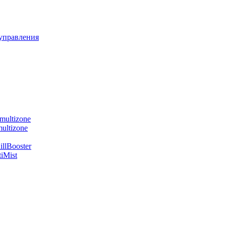
управления
multizone
ultizone
llBooster
iMist