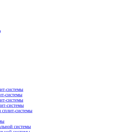
)
лит-системы
ит-системы
лит-системы
лит-системы
и сплит-системы
мы
альной системы
альной системы