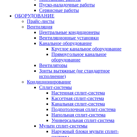
Пуско-наладочные работы
Сервисные работы
ОБОРУДОВАНИЕ
Прайс-листы
Вентиляция
Центральные кондиционеры
Вентиляционные установки
Канальное оборудование
Круглое канальное оборудование
Прямоугольное канальное
оборудование
Вентиляторы
Зонты вытяжные (не стандартное
исполнение)
Кондиционирование
Сплит-системы
Настенная сплит-система
Кассетная сплит-система
Канальная сплит-система
Подпотолочная сплит-система
Напольная сплит-система
Универсальная сплит-система
Мульти сплит-системы
Наружный блоки мульти сплит-
системы