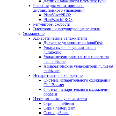
Датчики влажности и температуры
Решения для мониторинга и
дистанционного управления
PlantVisorPRO2
PlantWatchPRO3
Регуляторы скорости
Электронные регулирующие вентили
Увлажнение
Адиабатические увлажнители
Дисковые увлажнители humiDisk
Ультразвуковые увлажнители
humiSonic
Увлажнители распылительного типа
mc multizone
Адиабатические увлажнители humiFog
multizone
Испарительное охлаждение
Система испарительного охлаждения
ChillBooster
Система испарительного охлаждения
optiMist
Изотермические увлажнители
Серия humiSteam
Серия heaterSteam
Серия gaSteam