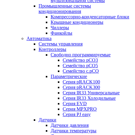
мультизональной системы
Промышленные системы
кондиционирования
Компрессорно-конденсаторные блоки
Крышные кондиционеры
Чиллеры
Фанкойлы
Автоматика
Системы управления
Контроллеры
Свободно программируемые
Семейство pCO3
Семейство pCO5
Семейство c.pCO
Параметрические
Серия pRACK100
Серия pRACK300
Серия IR33 Универсальные
Серия IR33 Холодильные
Серия EVD
Серия MPXPRO
Серия PJ easy
Датчики
Датчики давления
Датчики температуры