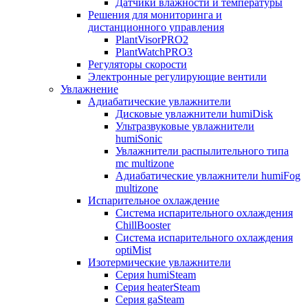
Датчики влажности и температуры
Решения для мониторинга и
дистанционного управления
PlantVisorPRO2
PlantWatchPRO3
Регуляторы скорости
Электронные регулирующие вентили
Увлажнение
Адиабатические увлажнители
Дисковые увлажнители humiDisk
Ультразвуковые увлажнители
humiSonic
Увлажнители распылительного типа
mc multizone
Адиабатические увлажнители humiFog
multizone
Испарительное охлаждение
Система испарительного охлаждения
ChillBooster
Система испарительного охлаждения
optiMist
Изотермические увлажнители
Серия humiSteam
Серия heaterSteam
Серия gaSteam