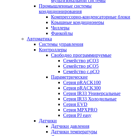
мультизональной системы
Промышленные системы
кондиционирования
Компрессорно-конденсаторные блоки
Крышные кондиционеры
Чиллеры
Фанкойлы
Автоматика
Системы управления
Контроллеры
Свободно программируемые
Семейство pCO3
Семейство pCO5
Семейство c.pCO
Параметрические
Серия pRACK100
Серия pRACK300
Серия IR33 Универсальные
Серия IR33 Холодильные
Серия EVD
Серия MPXPRO
Серия PJ easy
Датчики
Датчики давления
Датчики температуры