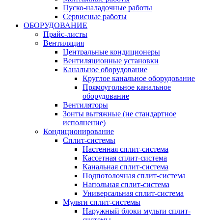
Пуско-наладочные работы
Сервисные работы
ОБОРУДОВАНИЕ
Прайс-листы
Вентиляция
Центральные кондиционеры
Вентиляционные установки
Канальное оборудование
Круглое канальное оборудование
Прямоугольное канальное
оборудование
Вентиляторы
Зонты вытяжные (не стандартное
исполнение)
Кондиционирование
Сплит-системы
Настенная сплит-система
Кассетная сплит-система
Канальная сплит-система
Подпотолочная сплит-система
Напольная сплит-система
Универсальная сплит-система
Мульти сплит-системы
Наружный блоки мульти сплит-
системы