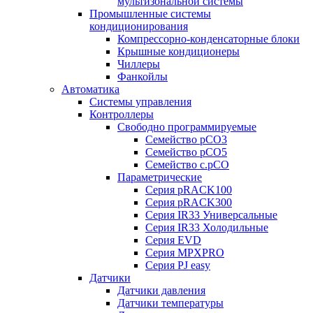
мультизональной системы
Промышленные системы
кондиционирования
Компрессорно-конденсаторные блоки
Крышные кондиционеры
Чиллеры
Фанкойлы
Автоматика
Системы управления
Контроллеры
Свободно программируемые
Семейство pCO3
Семейство pCO5
Семейство c.pCO
Параметрические
Серия pRACK100
Серия pRACK300
Серия IR33 Универсальные
Серия IR33 Холодильные
Серия EVD
Серия MPXPRO
Серия PJ easy
Датчики
Датчики давления
Датчики температуры