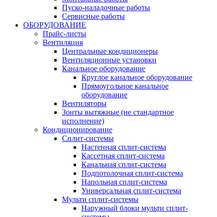
Пуско-наладочные работы
Сервисные работы
ОБОРУДОВАНИЕ
Прайс-листы
Вентиляция
Центральные кондиционеры
Вентиляционные установки
Канальное оборудование
Круглое канальное оборудование
Прямоугольное канальное
оборудование
Вентиляторы
Зонты вытяжные (не стандартное
исполнение)
Кондиционирование
Сплит-системы
Настенная сплит-система
Кассетная сплит-система
Канальная сплит-система
Подпотолочная сплит-система
Напольная сплит-система
Универсальная сплит-система
Мульти сплит-системы
Наружный блоки мульти сплит-
системы