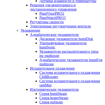
Датчики влажности и температуры
Решения для мониторинга и
дистанционного управления
PlantVisorPRO2
PlantWatchPRO3
Регуляторы скорости
Электронные регулирующие вентили
Увлажнение
Адиабатические увлажнители
Дисковые увлажнители humiDisk
Ультразвуковые увлажнители
humiSonic
Увлажнители распылительного типа
mc multizone
Адиабатические увлажнители humiFog
multizone
Испарительное охлаждение
Система испарительного охлаждения
ChillBooster
Система испарительного охлаждения
optiMist
Изотермические увлажнители
Серия humiSteam
Серия heaterSteam
Серия gaSteam