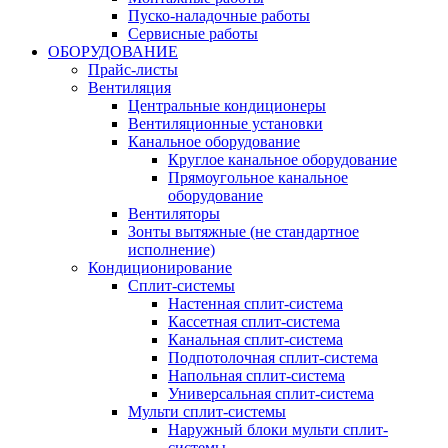
Пуско-наладочные работы
Сервисные работы
ОБОРУДОВАНИЕ
Прайс-листы
Вентиляция
Центральные кондиционеры
Вентиляционные установки
Канальное оборудование
Круглое канальное оборудование
Прямоугольное канальное
оборудование
Вентиляторы
Зонты вытяжные (не стандартное
исполнение)
Кондиционирование
Сплит-системы
Настенная сплит-система
Кассетная сплит-система
Канальная сплит-система
Подпотолочная сплит-система
Напольная сплит-система
Универсальная сплит-система
Мульти сплит-системы
Наружный блоки мульти сплит-
системы