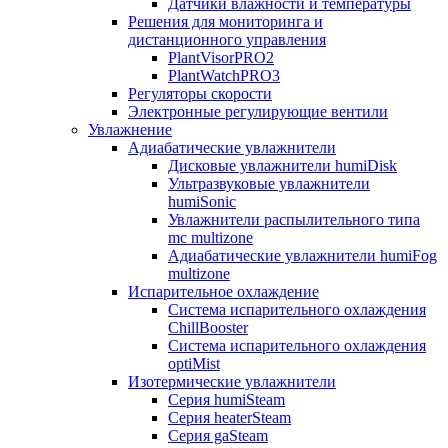
Датчики влажности и температуры
Решения для мониторинга и
дистанционного управления
PlantVisorPRO2
PlantWatchPRO3
Регуляторы скорости
Электронные регулирующие вентили
Увлажнение
Адиабатические увлажнители
Дисковые увлажнители humiDisk
Ультразвуковые увлажнители
humiSonic
Увлажнители распылительного типа
mc multizone
Адиабатические увлажнители humiFog
multizone
Испарительное охлаждение
Система испарительного охлаждения
ChillBooster
Система испарительного охлаждения
optiMist
Изотермические увлажнители
Серия humiSteam
Серия heaterSteam
Серия gaSteam