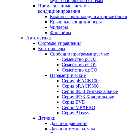
мультизональной системы
Промышленные системы
кондиционирования
Компрессорно-конденсаторные блоки
Крышные кондиционеры
Чиллеры
Фанкойлы
Автоматика
Системы управления
Контроллеры
Свободно программируемые
Семейство pCO3
Семейство pCO5
Семейство c.pCO
Параметрические
Серия pRACK100
Серия pRACK300
Серия IR33 Универсальные
Серия IR33 Холодильные
Серия EVD
Серия MPXPRO
Серия PJ easy
Датчики
Датчики давления
Датчики температуры