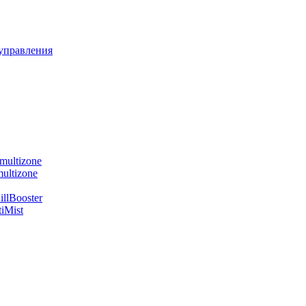
управления
multizone
ultizone
llBooster
iMist