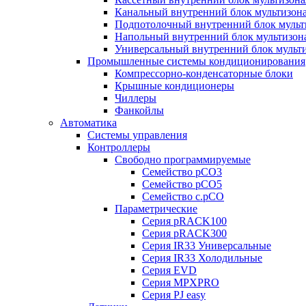
Канальный внутренний блок мультизон
Подпотолочный внутренний блок мульт
Напольный внутренний блок мультизон
Универсальный внутренний блок мульт
Промышленные системы кондиционирования
Компрессорно-конденсаторные блоки
Крышные кондиционеры
Чиллеры
Фанкойлы
Автоматика
Системы управления
Контроллеры
Свободно программируемые
Семейство pCO3
Семейство pCO5
Семейство c.pCO
Параметрические
Серия pRACK100
Серия pRACK300
Серия IR33 Универсальные
Серия IR33 Холодильные
Серия EVD
Серия MPXPRO
Серия PJ easy