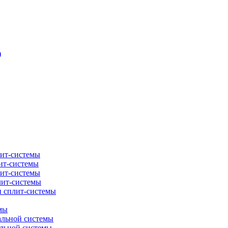
)
лит-системы
ит-системы
лит-системы
лит-системы
и сплит-системы
мы
альной системы
альной системы