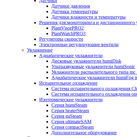
Датчики
Датчики давления
Датчики температуры
Датчики влажности и температуры
Решения для мониторинга и дистанционного 
PlantVisorPRO2
PlantWatchPRO3
Регуляторы скорости
Электронные регулирующие вентили
Увлажнение
Адиабатические увлажнители
Дисковые увлажнители humiDisk
Ультразвуковые увлажнители humiSonic
Увлажнители распылительного типа mc 
Адиабатические увлажнители humiFog m
Испарительное охлаждение
Система испарительного охлаждения Chi
Система испарительного охлаждения opt
Изотермические увлажнители
Серия humiSteam
Серия heaterSteam
Серия gaSteam
Серия ultimateSAM
Серия compactSteam
Дополнительное оборудование