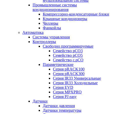
мультизональной системы
Промышленные системы
кондиционирования
Компрессорно-конденсаторные блоки
Крышные кондиционеры
Чиллеры
Фанкойлы
Автоматика
Системы управления
Контроллеры
Свободно программируемые
Семейство pCO3
Семейство pCO5
Семейство c.pCO
Параметрические
Серия pRACK100
Серия pRACK300
Серия IR33 Универсальные
Серия IR33 Холодильные
Серия EVD
Серия MPXPRO
Серия PJ easy
Датчики
Датчики давления
Датчики температуры