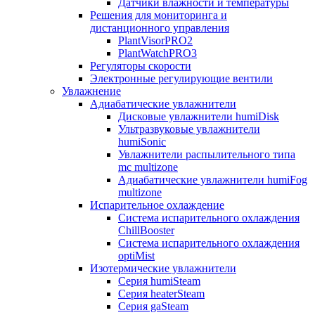
Датчики влажности и температуры
Решения для мониторинга и
дистанционного управления
PlantVisorPRO2
PlantWatchPRO3
Регуляторы скорости
Электронные регулирующие вентили
Увлажнение
Адиабатические увлажнители
Дисковые увлажнители humiDisk
Ультразвуковые увлажнители
humiSonic
Увлажнители распылительного типа
mc multizone
Адиабатические увлажнители humiFog
multizone
Испарительное охлаждение
Система испарительного охлаждения
ChillBooster
Система испарительного охлаждения
optiMist
Изотермические увлажнители
Серия humiSteam
Серия heaterSteam
Серия gaSteam