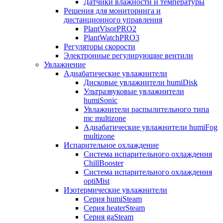
Датчики влажности и температуры
Решения для мониторинга и
дистанционного управления
PlantVisorPRO2
PlantWatchPRO3
Регуляторы скорости
Электронные регулирующие вентили
Увлажнение
Адиабатические увлажнители
Дисковые увлажнители humiDisk
Ультразвуковые увлажнители
humiSonic
Увлажнители распылительного типа
mc multizone
Адиабатические увлажнители humiFog
multizone
Испарительное охлаждение
Система испарительного охлаждения
ChillBooster
Система испарительного охлаждения
optiMist
Изотермические увлажнители
Серия humiSteam
Серия heaterSteam
Серия gaSteam