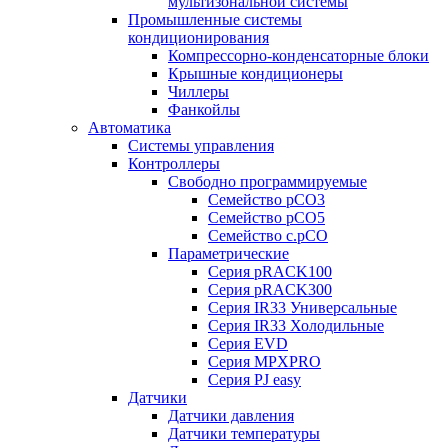
мультизональной системы
Промышленные системы
кондиционирования
Компрессорно-конденсаторные блоки
Крышные кондиционеры
Чиллеры
Фанкойлы
Автоматика
Системы управления
Контроллеры
Свободно программируемые
Семейство pCO3
Семейство pCO5
Семейство c.pCO
Параметрические
Серия pRACK100
Серия pRACK300
Серия IR33 Универсальные
Серия IR33 Холодильные
Серия EVD
Серия MPXPRO
Серия PJ easy
Датчики
Датчики давления
Датчики температуры