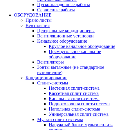
Пуско-наладочные работы
Сервисные работы
ОБОРУДОВАНИЕ
Прайс-листы
Вентиляция
Центральные кондиционеры
Вентиляционные установки
Канальное оборудование
Круглое канальное оборудование
Прямоугольное канальное
оборудование
Вентиляторы
Зонты вытяжные (не стандартное
исполнение)
Кондиционирование
Сплит-системы
Настенная сплит-система
Кассетная сплит-система
Канальная сплит-система
Подпотолочная сплит-система
Напольная сплит-система
Универсальная сплит-система
Мульти сплит-системы
Наружный блоки мульти сплит-
системы